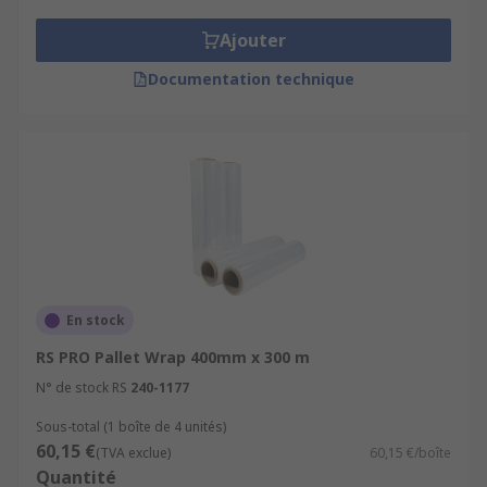
Keeps your products dust, moisture, and dirt free
Ajouter
Cost-effective alternatives to conventional straps
or ropes
Documentation technique
Easy to repair any tears or rips
Where might I use Pallet wraps?
Warehouses or distribution centres
Factories
Postal service industries
En stock
RS PRO Pallet Wrap 400mm x 300 m
House removal companies
N° de stock RS
240-1177
Personal home use
Sous-total (1 boîte de 4 unités)
60,15 €
(TVA exclue)
60,15 €/boîte
Quantité