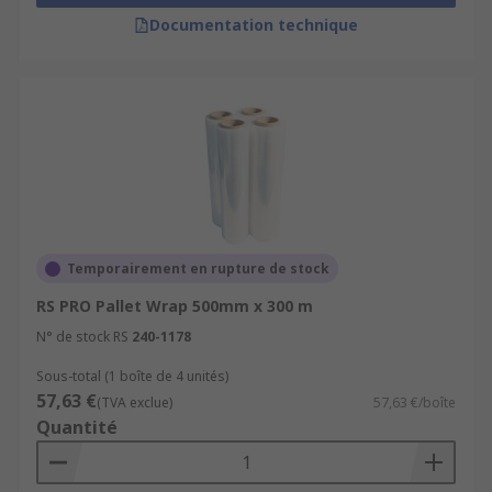
Coloured pallet wrap
Documentation technique
Vented pallet wrap
UV stretch wrap
Anti-static pallet wrap
Pallet wrap netting
Features and benefits:
Temporairement en rupture de stock
Easy to dispense spool, sometimes with handles,
RS PRO Pallet Wrap 500mm x 300 m
allowing quick and easy wrapping
N° de stock RS
240-1178
Secures your pallets or boxes tightly together to
Sous-total (1 boîte de 4 unités)
stop any damage occurring
57,63 €
(TVA exclue)
57,63 €/boîte
Quantité
Certain wraps protect from UV rays