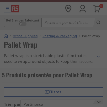
0
Références fabricant
/
Office Supplies
/
Posting & Packaging
/
Pallet Wrap
Pallet Wrap
Pallet wrap is a stretchable plastic film that is
used to wrap around objects to keep them secure.
Pallet wrap is normally made from Linear low-
density polyethylene(LLDPE) Commonly used to
5 Produits présentés pour Pallet Wrap
wrap and secure articles that are on a pallet.
Pallet wrap can also be known as shrink wrap,
Filtres
stretch film or stretch wrap. Used in the logistics
and distribution industry to secure pallets for
Trier par
Pertinence
storage or when in transit. Most pallet wraps are