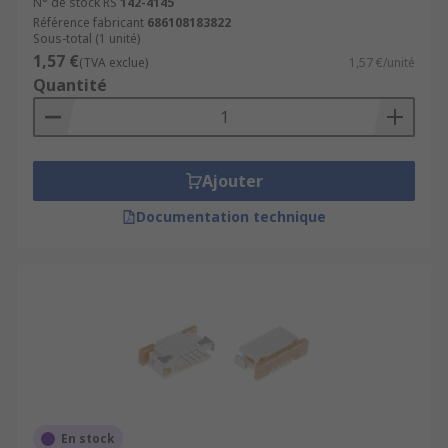
N° de stock RS
142-4145
Référence fabricant
686108183822
Sous-total (1 unité)
1,57 €
(TVA exclue)
1,57 €/unité
Quantité
Ajouter
Documentation technique
En stock