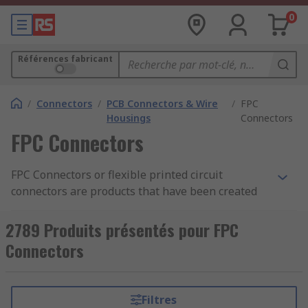
0
Références fabricant
/
Connectors
/
PCB Connectors & Wire
/
FPC
Housings
Connectors
FPC Connectors
FPC Connectors or flexible printed circuit
connectors are products that have been created
for the assembly of specially designed circuits.
Flexible electronics, also known as flex circuits, is
2789 Produits présentés pour FPC
a technology for assembling electronic circuits by
Connectors
mounting electronic devices on flexible plastic
substrates, such as polyimide, PEEK or
transparent conductive polyester film.
Filtres