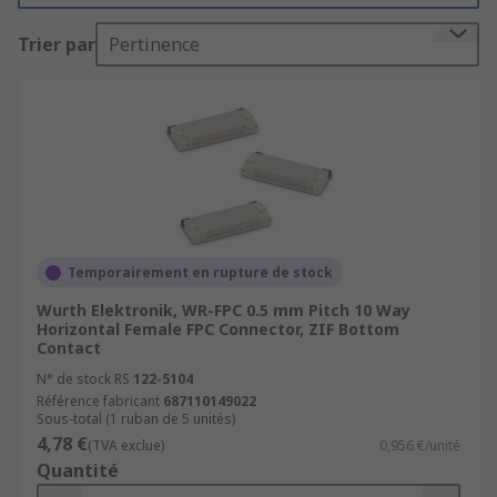
What are FPC Connectors used for?
Trier par
Pertinence
These type of connectors are suitable for use in a
broad range of applications such as mobile
phones, GPS, notebook PCs, data terminals, LCD
TVs, digital and video cameras and other small
handheld devices that connect to an LCD.
What is the difference between FFC and
FPC Connectors?
Temporairement en rupture de stock
Wurth Elektronik, WR-FPC 0.5 mm Pitch 10 Way
FPC connector circuits can be made by etching
Horizontal Female FPC Connector, ZIF Bottom
Contact
flexible copper foil in different ways to get
single-sided, double-sided and multi-layer
N° de stock RS
122-5104
Référence fabricant
687110149022
structure flexible circuit boards. Whereas FFC
Sous-total (1 ruban de 5 unités)
connector circuits are finished with the flat
4,78 €
(TVA exclue)
0,956 €/unité
copper foil folded between the insulating foil
Quantité
upper and down layers, this product is relatively