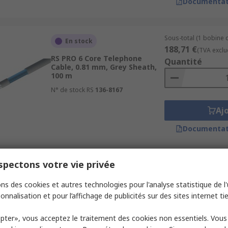
Documentat
Sous-total (1 bobine 
En stock
188,71 €
(TVA exclu
RS PRO 6 Core Telephone
Quantité
Cable, 0.81 mm, Grey Sheath,
100 m
N° de stock RS
136-8167
Aj
Documentat
pectons votre vie privée
Sous-total (1 unité)
Temporairement en rupture
7,48 €
de stock
(TVA exclue)
ns des cookies et autres technologies pour l'analyse statistique de l'u
Quantité
RS PRO Male RJ9 to Male RJ9
onnalisation et pour l’affichage de publicités sur des sites internet tie
Telephone Extension Cable,
Grey Sheath, 3 m
pter», vous acceptez le traitement des cookies non essentiels. Vou
N° de stock RS
446-658