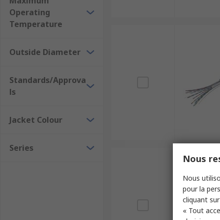
Maximum
Operating
Temperature
Outside Diameter
Standards/Approva
ls
Jacket Colour
Series
Nous res
Nous utiliso
pour la pers
cliquant sur
« Tout acce