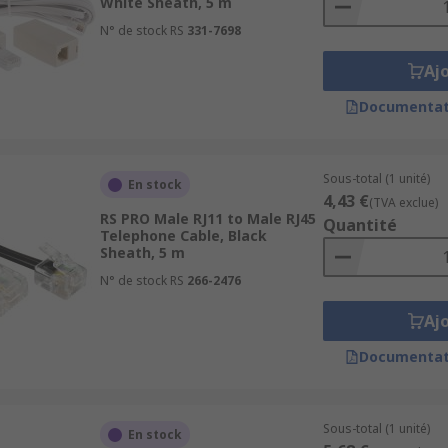
White Sheath, 5 m
N° de stock RS
331-7698
Aj
Documentat
Sous-total (1 unité)
En stock
4,43 €
(TVA exclue)
RS PRO Male RJ11 to Male RJ45
Quantité
Telephone Cable, Black
Sheath, 5 m
N° de stock RS
266-2476
Aj
Documentat
Sous-total (1 unité)
En stock