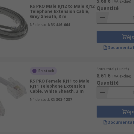
5,68 €
(TVA exclue)
RS PRO Male RJ12 to Male RJ12
Quantité
Telephone Extension Cable,
Grey Sheath, 3 m
N° de stock RS
446-664
Aj
Documentat
Sous-total (1 unité)
En stock
8,61 €
(TVA exclue)
RS PRO Female RJ11 to Male
Quantité
RJ11 Telephone Extension
Cable, White Sheath, 3 m
N° de stock RS
303-1287
Aj
Documentat