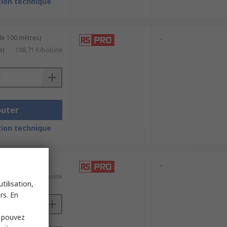
ion technique
de 100 mètres)
-
e)
188,71 €/bobine
outer
ion technique
-
7,48 €/unité
tilisation,
rs. En
s pouvez