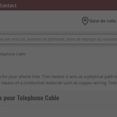
 Contact
Suivi de colis
elephone Cable
 for your phone line. This means it acts as a physical path
by means of a conductive material such as copper wiring. Tel
the wires from damp and damage.
s pour Telephone Cable
unication purposes. They're found in telecommunication app
et