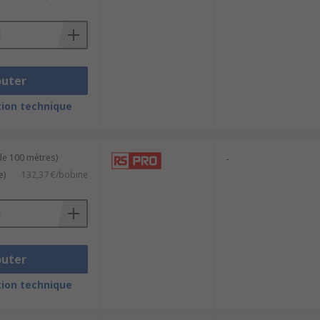
outer
ion technique
de 100 mètres)
-
e)
132,37 €/bobine
outer
ion technique