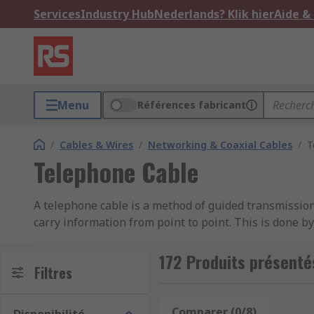
Services
Industry Hub
Nederlands? Klik hier
Aide &
Menu
Références fabricant
/
Cables & Wires
/
Networking & Coaxial Cables
/
T
Telephone Cable
A telephone cable is a method of guided transmission
carry information from point to point. This is done 
protective material such as PVC in order to protect 
172 Produits présenté
What is a telephone cable used for?
Filtres
A telephone cable can be used for all kinds of comm
Comparer (0/8)
Res