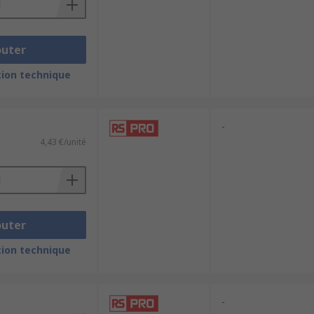
outer
ion technique
-
4,43 €/unité
outer
ion technique
-