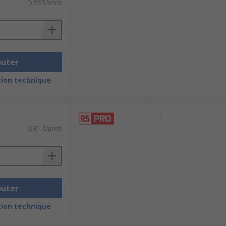
5,68 €/unité
outer
ion technique
-
8,61 €/unité
outer
ion technique