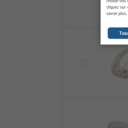
choisir vos
cliquez sur 
savoir plus
Tou