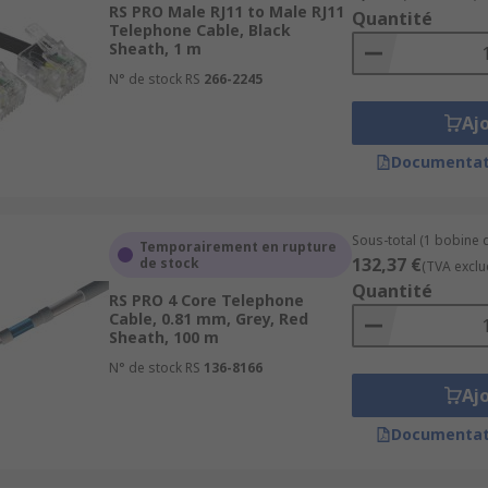
RS PRO Male RJ11 to Male RJ11
Quantité
Telephone Cable, Black
Sheath, 1 m
N° de stock RS
266-2245
Aj
Documentat
Sous-total (1 bobine 
Temporairement en rupture
132,37 €
de stock
(TVA exclu
Quantité
RS PRO 4 Core Telephone
Cable, 0.81 mm, Grey, Red
Sheath, 100 m
N° de stock RS
136-8166
Aj
Documentat