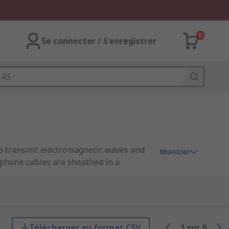
0
Se connecter / S'enregistrer
 to transmit electromagnetic waves and
Montrer
ephone cables are sheathed in a
lications such as audio and TV
Télécharger au format CSV
1
sur
9