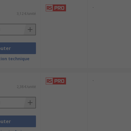
-
3,12 €/unité
outer
ion technique
-
2,38 €/unité
outer