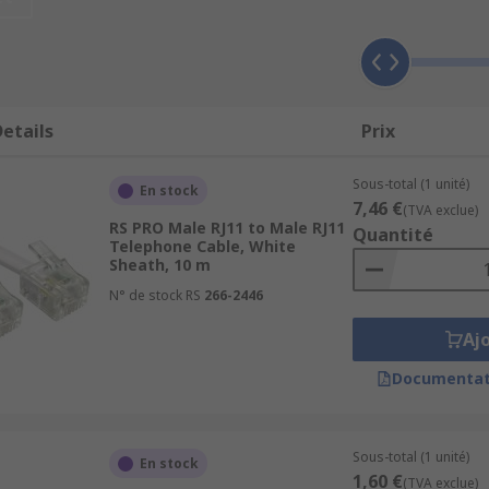
. Fibre optic cables are a more advanced version of teleph
the specific task it is needed for. For example, in high-tec
etails
Prix
therefore need an extra conductive layer to ensure inference
Sous-total (1 unité)
a telephone extension will also determine the type of cable 
En stock
7,46 €
(TVA exclue)
RS PRO Male RJ11 to Male RJ11
Quantité
luding those that have been manufactured to British Telec
Telephone Cable, White
Sheath, 10 m
N° de stock RS
266-2446
Aj
Documentat
Sous-total (1 unité)
En stock
1,60 €
(TVA exclue)