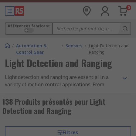
0
Références fabricant
/
Automation &
/
Sensors
/
Light Detection and
Control Gear
Ranging
Light Detection and Ranging
Light detection and ranging are essential in a
variety of motion control applications. From
detection in factory automation and commercial
uses such as automated doors, light detection
138 Produits présentés pour Light
and ranging devices serve many purposes.
Detection and Ranging
Essentially, they work by emitting a light pulse
laser into a receptor, which are able to detect
interruptions in that light. This can be achieved
Filtres
in a single sensor or larger light curtains. In the