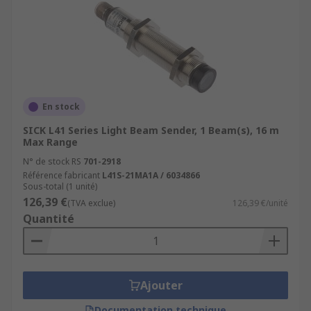
En stock
SICK L41 Series Light Beam Sender, 1 Beam(s), 16 m
Max Range
N° de stock RS
701-2918
Référence fabricant
L41S-21MA1A / 6034866
Sous-total (1 unité)
126,39 €
(TVA exclue)
126,39 €/unité
Quantité
Ajouter
Documentation technique