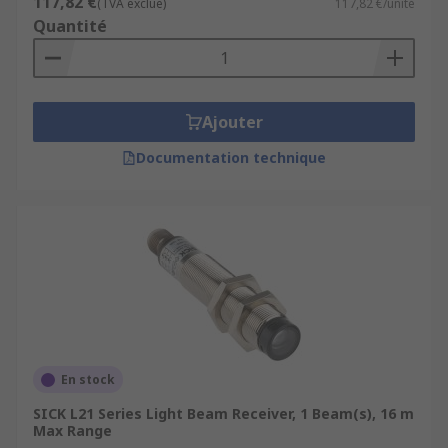
117,82 €
(TVA exclue)
117,82 €/unité
Quantité
Ajouter
Documentation technique
En stock
SICK L21 Series Light Beam Receiver, 1 Beam(s), 16 m
Max Range