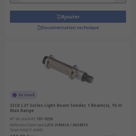
Industrial settings including factories and
automated production lines
Ajouter
Anywhere hazardous and you want to
Documentation technique
control the flow of traffic with strict safety
guidelines
En stock
SICK L21 Series Light Beam Sender, 1 Beam(s), 16 m
Max Range
N° de stock RS
701-9250
Référence fabricant
L21S-21MA1A / 6034874
Sous-total (1 unité)