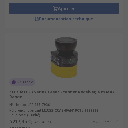
Ajouter
Documentation technique
En stock
SICK MICS3 Series Laser Scanner Receiver, 4 m Max
Range
N° de stock RS
287-7936
Référence fabricant
MICS3-CCAZ40AN1P01 / 1133818
Sous-total (1 unité)
5 217,35 €
(TVA exclue)
5 217,35 €/unité