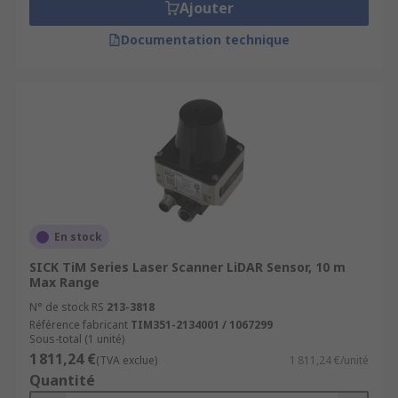
Ajouter
Documentation technique
En stock
SICK TiM Series Laser Scanner LiDAR Sensor, 10 m
Max Range
N° de stock RS
213-3818
Référence fabricant
TIM351-2134001 / 1067299
Sous-total (1 unité)
1 811,24 €
(TVA exclue)
1 811,24 €/unité
Quantité