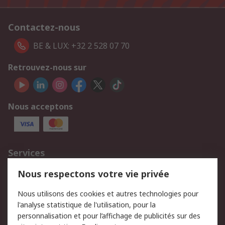
Contactez-nous
BE & LUX: +32 2 528 07 70
Retrouvez-nous sur
Nous acceptons
Services
750.000 produits
2.500 marques
Nous respectons votre vie privée
Commander
Solutions d’achat
Nous utilisons des cookies et autres technologies pour
Retours
Support technique
l'analyse statistique de l'utilisation, pour la
Track & trace
personnalisation et pour l’affichage de publicités sur des