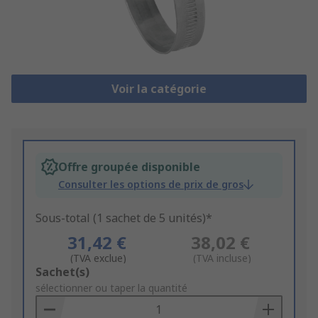
Voir la catégorie
Offre groupée disponible
Consulter les options de prix de gros
Sous-total (1 sachet de 5 unités)*
31,42 €
38,02 €
(TVA exclue)
(TVA incluse)
Add
Sachet(s)
to
sélectionner ou taper la quantité
Basket