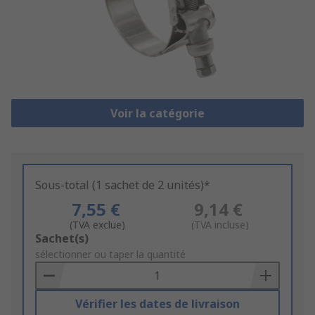
Voir la catégorie
Sous-total (1 sachet de 2 unités)*
7,55 €
9,14 €
(TVA exclue)
(TVA incluse)
Add
Sachet(s)
to
sélectionner ou taper la quantité
Basket
Vérifier les dates de livraison