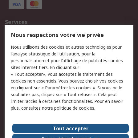
Services
750.000 produits
2.500 marques
Nous respectons votre vie privée
Commander
Solutions d’achat
Nous utilisons des cookies et autres technologies pour
Retours
Support technique
l'analyse statistique de l'utilisation, pour la
Track & trace
personnalisation et pour l’affichage de publicités sur des
sites internet tiers. En cliquant sur
« Tout accepter», vous acceptez le traitement des
Legal
cookies non essentiels. Vous pouvez choisir vos cookies
Politique de cookies
Sécurité des e-mails
en cliquant sur « Paramétrer les cookies ». Si vous ne le
souhaitez pas, cliquez sur « Tout refuser ». Cela peut
Politique de protection
Conditions générales
limiter l’accès à certaines fonctionnalités. Pour en savoir
des données - Mise à
de vente
plus, consultez notre
politique de cookies.
jour
A propos de RS
Tout accepter
Le groupe RS Group
A propos de RS