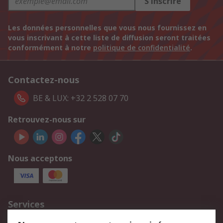
S'inscrire
Les données personnelles que vous nous fournissez en
vous inscrivant à cette liste de diffusion seront traitées
conformément à notre
politique de confidentialité
.
Contactez-nous
BE & LUX: +32 2 528 07 70
Retrouvez-nous sur
Nous acceptons
Services