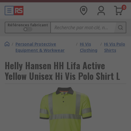
0
Références fabricant
/
Personal Protective
/
Hi Vis
/
Hi Vis Polo
Equipment & Workwear
Clothing
Shirts
Helly Hansen HH Lifa Active
Yellow Unisex Hi Vis Polo Shirt L