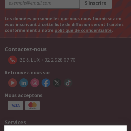
S'inscrire
Les données personnelles que vous nous fournissez en
vous inscrivant à cette liste de diffusion seront traitées
conformément à notre
politique de confidentialité
.
Contactez-nous
BE & LUX: +32 2 528 07 70
Retrouvez-nous sur
Nous acceptons
Services