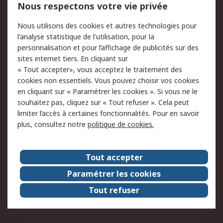
750.000 produits
2.500 marques
Nous respectons votre vie privée
Commander
Solutions d’achat
Nous utilisons des cookies et autres technologies pour
Retours
Support technique
l'analyse statistique de l'utilisation, pour la
Track & trace
personnalisation et pour l’affichage de publicités sur des
sites internet tiers. En cliquant sur
« Tout accepter», vous acceptez le traitement des
Legal
cookies non essentiels. Vous pouvez choisir vos cookies
Politique de cookies
Sécurité des e-mails
en cliquant sur « Paramétrer les cookies ». Si vous ne le
souhaitez pas, cliquez sur « Tout refuser ». Cela peut
Politique de protection
Conditions générales
limiter l’accès à certaines fonctionnalités. Pour en savoir
des données - Mise à
de vente
plus, consultez notre
politique de cookies.
jour
A propos de RS
Tout accepter
Le groupe RS Group
A propos de RS
Paramétrer les cookies
RS dans le monde
Travaillez chez RS
Tout refuser
ESG