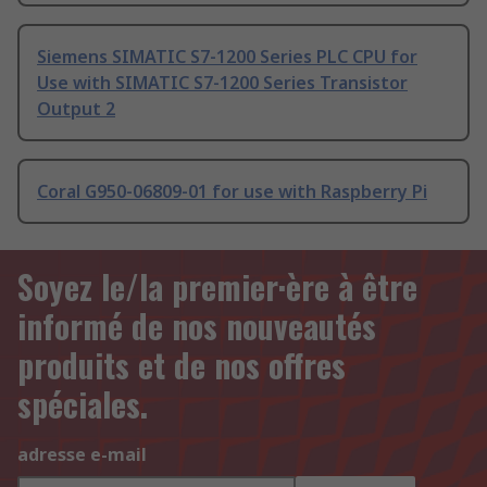
Siemens SIMATIC S7-1200 Series PLC CPU for
Use with SIMATIC S7-1200 Series Transistor
Output 2
Coral G950-06809-01 for use with Raspberry Pi
Soyez le/la premier·ère à être
informé de nos nouveautés
produits et de nos offres
spéciales.
adresse e-mail