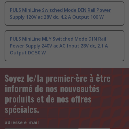
PULS MiniLine Switched Mode DIN Rail Power
Supply 120V ac 28V dc, 4.2 A Output 100 W
PULS MiniLine MLY Switched Mode DIN Rail
Power Supply 240V ac AC Input 28V dc, 2.1 A
Output DC 50 W
Soyez le/la premier·ère à être
informé de nos nouveautés
produits et de nos offres
spéciales.
adresse e-mail