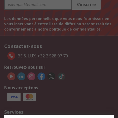
S'inscrire
Les données personnelles que vous nous fournissez en
vous inscrivant à cette liste de diffusion seront traitées
conformément à notre
politique de confidentialité
.
Contactez-nous
BE & LUX: +32 2 528 07 70
Retrouvez-nous sur
Nous acceptons
Services