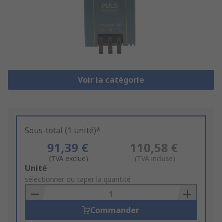
Voir la catégorie
Sous-total (1 unité)*
91,39 €
110,58 €
(TVA exclue)
(TVA incluse)
Add
Unité
to
sélectionner ou taper la quantité
Basket
Commander