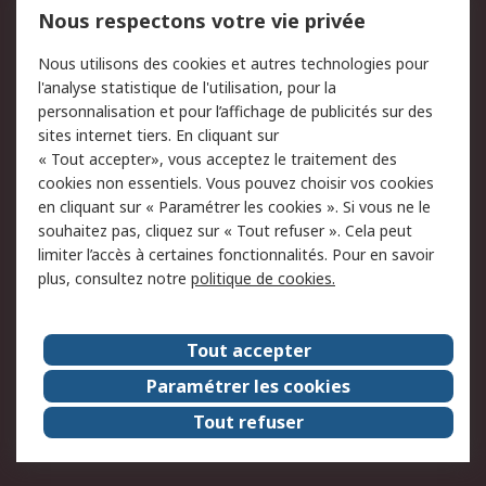
750.000 produits
2.500 marques
Nous respectons votre vie privée
Commander
Solutions d’achat
Nous utilisons des cookies et autres technologies pour
Retours
Support technique
l'analyse statistique de l'utilisation, pour la
Track & trace
personnalisation et pour l’affichage de publicités sur des
sites internet tiers. En cliquant sur
« Tout accepter», vous acceptez le traitement des
Legal
cookies non essentiels. Vous pouvez choisir vos cookies
Politique de cookies
Sécurité des e-mails
en cliquant sur « Paramétrer les cookies ». Si vous ne le
souhaitez pas, cliquez sur « Tout refuser ». Cela peut
Politique de protection
Conditions générales
limiter l’accès à certaines fonctionnalités. Pour en savoir
des données - Mise à
de vente
plus, consultez notre
politique de cookies.
jour
A propos de RS
Tout accepter
Le groupe RS Group
A propos de RS
Paramétrer les cookies
RS dans le monde
Travaillez chez RS
Tout refuser
ESG