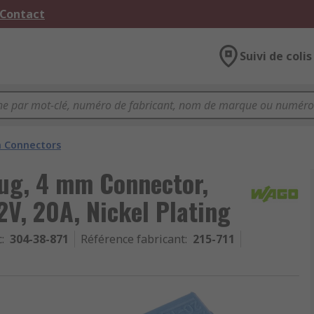
 Contact
Suivi de colis
 Connectors
ug, 4 mm Connector,
V, 20A, Nickel Plating
c
:
304-38-871
Référence fabricant
:
215-711