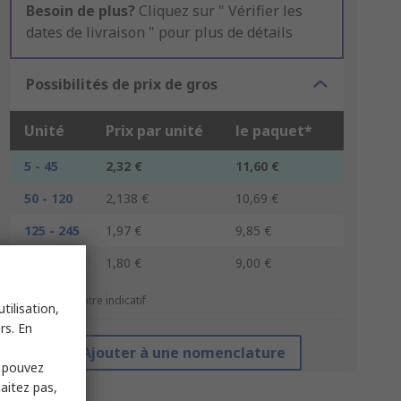
Besoin de plus?
Cliquez sur " Vérifier les
dates de livraison " pour plus de détails
Possibilités de prix de gros
Unité
Prix par unité
le paquet*
5 - 45
2,32 €
11,60 €
50 - 120
2,138 €
10,69 €
125 - 245
1,97 €
9,85 €
250 +
1,80 €
9,00 €
*Prix donné à titre indicatif
tilisation,
rs. En
Ajouter à une nomenclature
s pouvez
haitez pas,