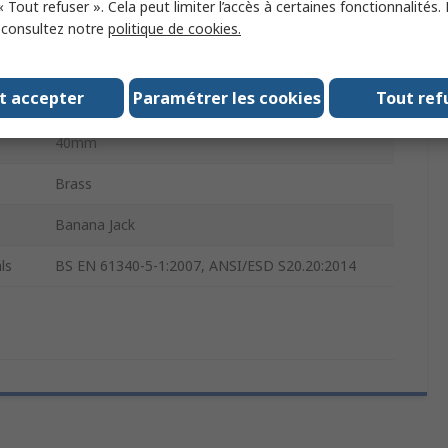
« Tout refuser ». Cela peut limiter l’accès à certaines fonctionnalités.
42V
, consultez notre
politique de cookies.
4 mm
t accepter
Paramétrer les cookies
Tout ref
Nickel
40mm
Brass
Banana Jack
ls
BS EN 61340-5-1:2007, ANSI/ESD S20.20:2014