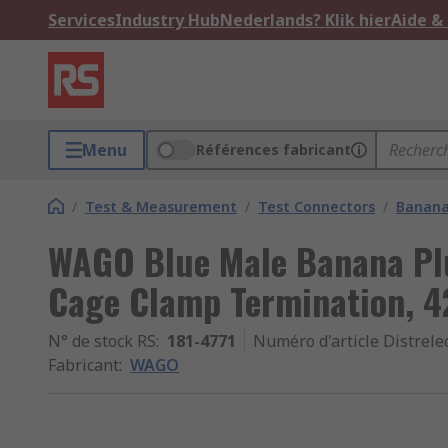
Services
Industry Hub
Nederlands? Klik hier
Aide &
Menu
Références fabricant
/
Test & Measurement
/
Test Connectors
/
Banana
WAGO Blue Male Banana Pl
Cage Clamp Termination, 42
N° de stock RS
:
181-4771
Numéro d'article Distrele
Fabricant
:
WAGO