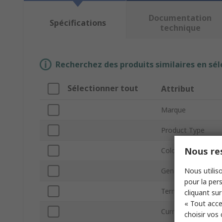
Documentation
Spécifications
technique
Recherchez des produits similaires en sél
Sélectionner tout
Attribut
Marque
Product Type
Nous res
Colour
Nous utiliso
Gender
pour la pers
Termination Meth
cliquant sur
« Tout acce
Current
choisir vos