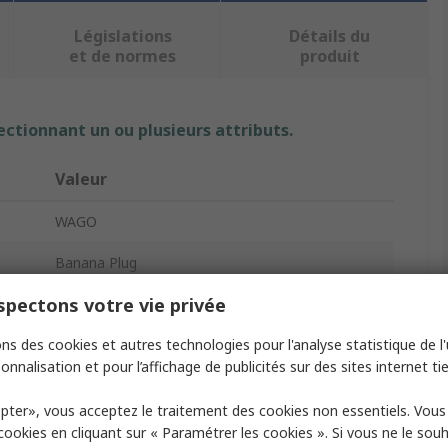
Législations
Détails du
et de normes
produit
ectionnant un ou plusieurs attributs.
Valeur
WAGO
Banana Plug
pectons votre vie privée
Blue
ns des cookies et autres technologies pour l'analyse statistique de l'u
Male
onnalisation et pour l’affichage de publicités sur des sites internet tie
od
Cage Clamp
pter», vous acceptez le traitement des cookies non essentiels. Vou
20A
 cookies en cliquant sur « Paramétrer les cookies ». Si vous ne le sou