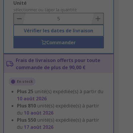
Add
Unité
to
sélectionner ou taper la quantité
Basket
Vérifier les dates de livraison
Commander
Frais de livraison offerts pour toute
commande de plus de 90,00 €
En stock
Plus
25
unité(s) expédiée(s) à partir du
10 août 2026
Plus
810
unité(s) expédiée(s) à partir
du
10 août 2026
Plus
550
unité(s) expédiée(s) à partir
du
17 août 2026