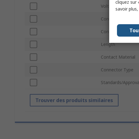
cliquez sur 
Voltage
savoir plus
Connector Size
Tou
Contact Plating
Length
Contact Material
Connector Type
Standards/Approva
Trouver des produits similaires