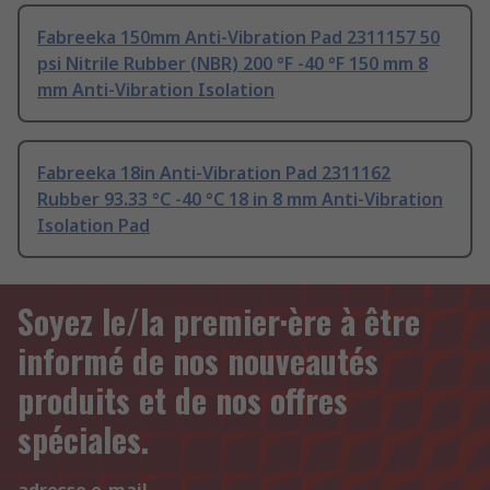
Fabreeka 150mm Anti-Vibration Pad 2311157 50
psi Nitrile Rubber (NBR) 200 °F -40 °F 150 mm 8
mm Anti-Vibration Isolation
Fabreeka 18in Anti-Vibration Pad 2311162
Rubber 93.33 °C -40 °C 18 in 8 mm Anti-Vibration
Isolation Pad
Soyez le/la premier·ère à être
informé de nos nouveautés
produits et de nos offres
spéciales.