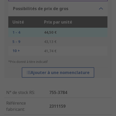
Possibilités de prix de gros
Unité
Prix par unité
1 - 4
44,50 €
5 - 9
43,13 €
10 +
41,74 €
*Prix donné à titre indicatif
Ajouter à une nomenclature
N° de stock RS
:
755-3784
Référence
2311159
fabricant
: