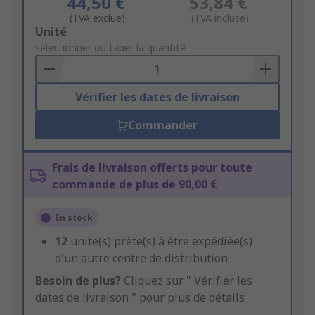
44,50 €
53,84 €
(TVA exclue)
(TVA incluse)
Add
Unité
to
sélectionner ou taper la quantité
Basket
Vérifier les dates de livraison
Commander
Frais de livraison offerts pour toute
commande de plus de 90,00 €
En stock
12
unité(s) prête(s) à être expédiée(s)
d'un autre centre de distribution
Besoin de plus?
Cliquez sur " Vérifier les
dates de livraison " pour plus de détails