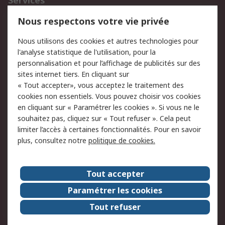
Services
750.000 produits
2.500 marques
Nous respectons votre vie privée
Commander
Solutions d’achat
Nous utilisons des cookies et autres technologies pour
Retours
Support technique
l'analyse statistique de l'utilisation, pour la
Track & trace
personnalisation et pour l’affichage de publicités sur des
sites internet tiers. En cliquant sur
« Tout accepter», vous acceptez le traitement des
Legal
cookies non essentiels. Vous pouvez choisir vos cookies
Politique de cookies
Sécurité des e-mails
en cliquant sur « Paramétrer les cookies ». Si vous ne le
souhaitez pas, cliquez sur « Tout refuser ». Cela peut
Politique de protection
Conditions générales
limiter l’accès à certaines fonctionnalités. Pour en savoir
des données - Mise à
de vente
plus, consultez notre
politique de cookies.
jour
A propos de RS
Tout accepter
Le groupe RS Group
A propos de RS
Paramétrer les cookies
RS dans le monde
Travaillez chez RS
Tout refuser
ESG