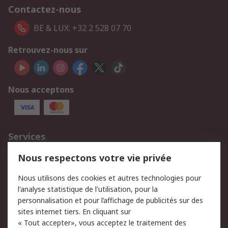
Contactez-nous
BE & LUX: +32 2 528 07 70
Retrouvez-nous sur
Nous acceptons
Services
750.000 produits
2.500 marques
Nous respectons votre vie privée
Commander
Solutions d’achat
Nous utilisons des cookies et autres technologies pour
Retours
Support technique
l'analyse statistique de l'utilisation, pour la
Track & trace
personnalisation et pour l’affichage de publicités sur des
sites internet tiers. En cliquant sur
« Tout accepter», vous acceptez le traitement des
Legal