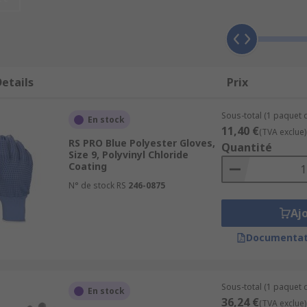
ng you have the right work gloves suitable for your applicat
evalent in manual labour, industrial work or similar envir
d cut protection and/or abrasion resistance, as well as prote
etails
Prix
Sous-total (1 paquet d
En stock
11,40 €
(TVA exclue)
ing on the intended end application, including leather, lat
RS PRO Blue Polyester Gloves,
Quantité
atex-coated gloves being popular examples often chosen for
Size 9, Polyvinyl Chloride
Coating
om sharp materials like glass, metal, and barbed wire, etc. 
 time.
N° de stock RS
246-0875
Aj
Documentat
Sous-total (1 paquet d
En stock
36,24 €
(TVA exclue)