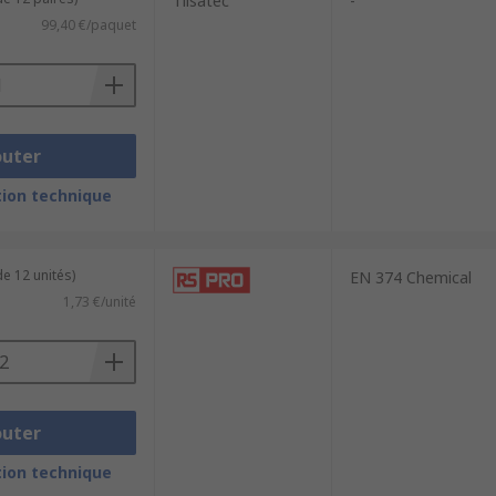
Tilsatec
-
99,40 €/paquet
outer
ion technique
e 12 unités)
EN 374 Chemical
1,73 €/unité
outer
ion technique