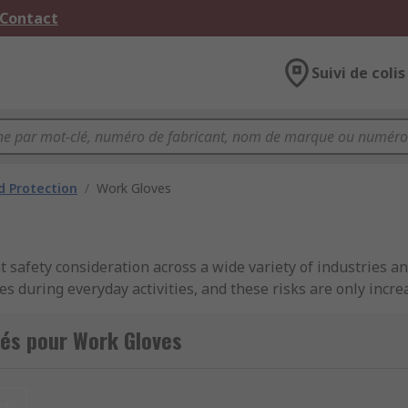
 Contact
Suivi de colis
 Protection
/
Work Gloves
 safety consideration across a wide variety of industries an
nces during everyday activities, and these risks are only in
 electrical wiring to chemicals and construction sites to l
e workplace is important in meeting PPE (personal protecti
és pour Work Gloves
ands, such as Ansell, BM Polyco, Delta Plus, Honeywell, Ki
any kinds of protective materials, including leather, latex,
et