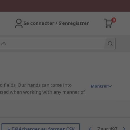
0
Se connecter / S'enregistrer
d fields. Our hands can come into
Montrer
creased when working with any manner of
aboratories. Providing and wearing
ve equipment) requirements.
mberly Clark, Mapa, Showa, Skytec, RS
 HPPE, fibreglass, Kevlar, neoprene,
Télécharger au format CSV
7
sur
497