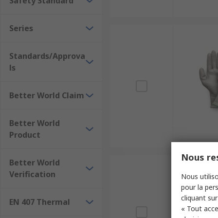
Safety Standard
Series
Standards/Approva
ls
Better World Claim
Better World
Product
Nous res
Better World
Verification
Nous utiliso
pour la pers
cliquant sur
EN 407 Thermal
« Tout acce