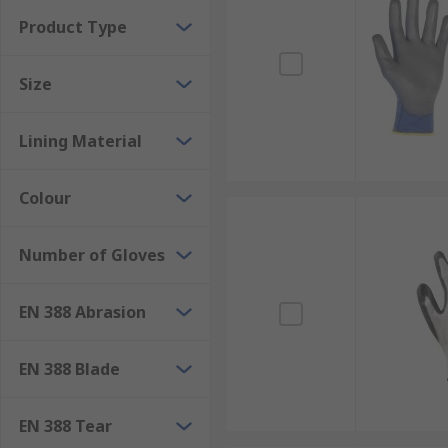
Heat Resistant Gloves
Product Type
Kevlar Gloves
Leather Work Gloves
Size
Neoprene GlovesThermal Work Gloves
Lining Material
Applications
Colour
Work gloves are typically found in construction, chemi
and warehouses.
Number of Gloves
EN 388 Abrasion
EN 388 Blade
EN 388 Tear