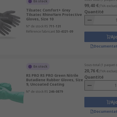
En stock
99,40 €
(TVA exclue)
Tilsatec Comfort+ Grey
Quantité
Tilsatec RhinoYarn Protective
Gloves, Size 10
N° de stock RS
711-131
Référence fabricant
53-4321-09
Aj
Documentat
Sous-total (1 paquet d
En stock
20,76 €
(TVA exclue)
RS PRO RS PRO Green Nitrile
Quantité
Butadiene Rubber Gloves, Size
9, Uncoated Coating
N° de stock RS
246-0879
Aj
Documentat