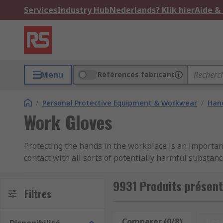
Services
Industry Hub
Nederlands? Klik hier
Aide &
Menu
Références fabricant
/
Personal Protective Equipment & Workwear
/
Hand
Work Gloves
Protecting the hands in the workplace is an important
contact with all sorts of potentially harmful substa
dangerous environments, equipment or materials, from
suitable safety gloves as compulsory workwear in th
9931 Produits présent
Filtres
Our range of work gloves are sourced from trusted br
PRO and many more. Our work gloves are available in m
Comparer (0/8)
Res