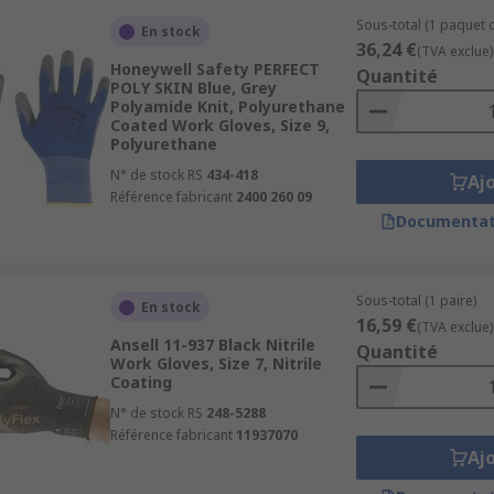
Sous-total (1 paquet d
En stock
36,24 €
(TVA exclue)
Honeywell Safety PERFECT
Quantité
POLY SKIN Blue, Grey
Polyamide Knit, Polyurethane
Coated Work Gloves, Size 9,
Polyurethane
N° de stock RS
434-418
Aj
Référence fabricant
2400 260 09
Documentat
Sous-total (1 paire)
En stock
16,59 €
(TVA exclue)
Ansell 11-937 Black Nitrile
Quantité
Work Gloves, Size 7, Nitrile
Coating
N° de stock RS
248-5288
Référence fabricant
11937070
Aj