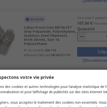
Documentat
Sous-total (1 paquet 
En stock
107,60 €
(TVA exclu
Lebon Protection METALFIT
Quantité
Grey Polyamide, Polyethylene,
Stainless Steel Filaments
Work Gloves, Size 10,
Polyurethane
N° de stock RS
288-119
Aj
Référence fabricant
METALFIT/10
Documentat
pectons votre vie privée
Sous-total (1 paquet d
En stock
ns des cookies et autres technologies pour l'analyse statistique de l'u
12,936 €
(TVA exclu
RS PRO Black Cotton Gloves,
onnalisation et pour l’affichage de publicités sur des sites internet tie
Quantité
Size One Size, Uncoated
Coating
pter», vous acceptez le traitement des cookies non essentiels. Vou
N° de stock RS
245-8935