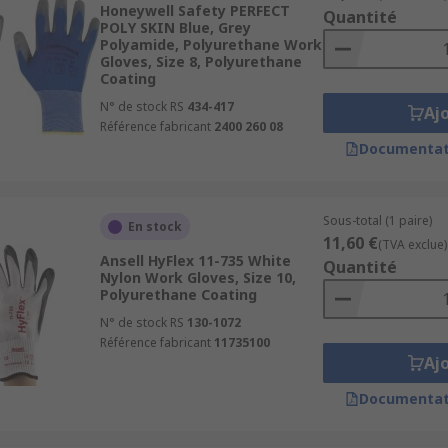
Honeywell Safety PERFECT
Quantité
POLY SKIN Blue, Grey
Polyamide, Polyurethane Work
Gloves, Size 8, Polyurethane
Coating
N° de stock RS
434-417
Aj
Référence fabricant
2400 260 08
Documentat
cal facilities, metal fabrication, industrial work, welding, 
Sous-total (1 paire)
En stock
11,60 €
(TVA exclue)
Ansell HyFlex 11-735 White
Quantité
Nylon Work Gloves, Size 10,
Polyurethane Coating
N° de stock RS
130-1072
Référence fabricant
11735100
Aj
Documentat