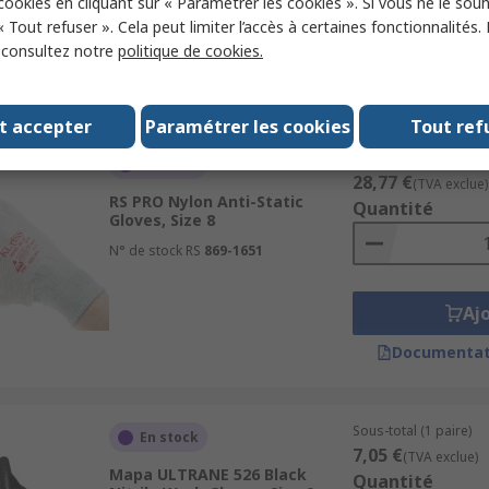
 cookies en cliquant sur « Paramétrer les cookies ». Si vous ne le sou
« Tout refuser ». Cela peut limiter l’accès à certaines fonctionnalités.
Aj
, consultez notre
politique de cookies.
Documentat
t accepter
Paramétrer les cookies
Tout ref
Sous-total (1 sachet d
En stock
28,77 €
(TVA exclue)
RS PRO Nylon Anti-Static
Quantité
Gloves, Size 8
N° de stock RS
869-1651
Aj
Documentat
Sous-total (1 paire)
En stock
7,05 €
(TVA exclue)
Mapa ULTRANE 526 Black
Quantité