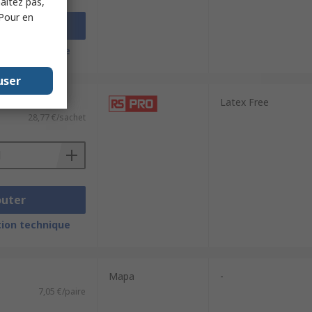
haitez pas,
 Pour en
outer
ion technique
user
e 10 unités)
Latex Free
28,77 €/sachet
outer
ion technique
Mapa
-
7,05 €/paire