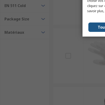
choisir vos
EN 511 Cold
cliquez sur 
savoir plus
Package Size
Tou
Matériaux