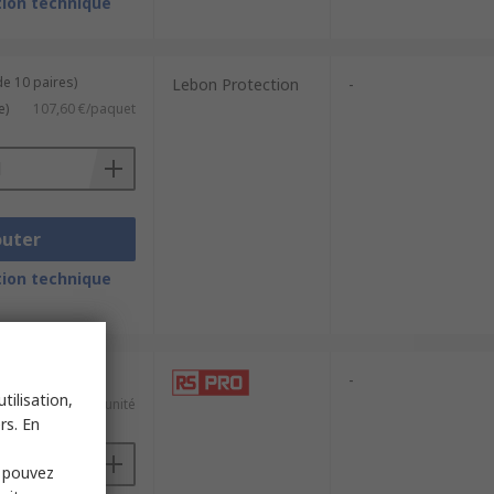
ion technique
de 10 paires)
Lebon Protection
-
e)
107,60 €/paquet
outer
ion technique
e 12 unités)
-
tilisation,
e)
1,078 €/unité
rs. En
s pouvez