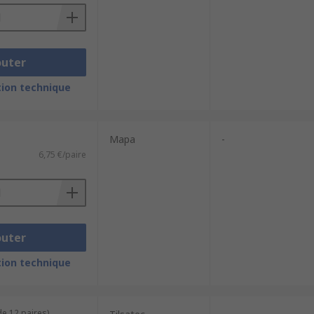
outer
ion technique
Mapa
-
6,75 €/paire
outer
ion technique
de 12 paires)