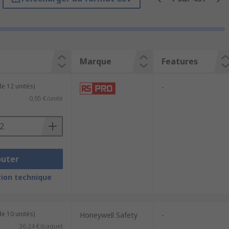
ion.
onments, such as cuts, abrasions and
ction against chemicals, vibration,
Marque
Features
e 12 unités)
-
0,95 €/unité
ex, HPPE, neoprene, nylon. Safety gloves
 dry environments as they are
This allows the user to experience the
outer
ion technique
e 10 unités)
Honeywell Safety
-
36,24 €/paquet