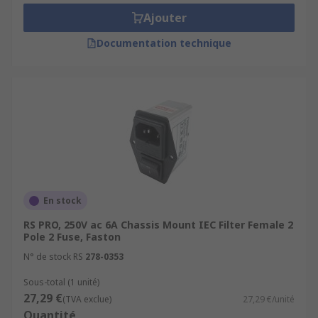
interference is frequently created, and may
Ajouter
otherwise damage the appliance.
Documentation technique
Types of IEC filters
There are a vast number of IEC filter types
available, each of which is adapted to a specific
usage.
En stock
RS PRO, 250V ac 6A Chassis Mount IEC Filter Female 2
Pole 2 Fuse, Faston
N° de stock RS
278-0353
Sous-total (1 unité)
27,29 €
(TVA exclue)
27,29 €/unité
Quantité