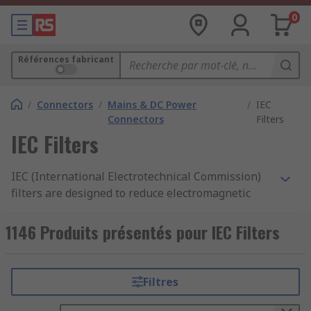
0
Références fabricant
/
Connectors
/
Mains & DC Power
/
IEC
Connectors
Filters
IEC Filters
IEC (International Electrotechnical Commission)
filters are designed to reduce electromagnetic
interference originating from power mains. The
filters absorb the noise generated by either the
1146 Produits présentés pour IEC Filters
device itself or other equipment surrounding it.
IEC filters make equipment or machinery more
Filtres
resistant to electromagnetic interference from
the environment. Standard IEC filters consist of