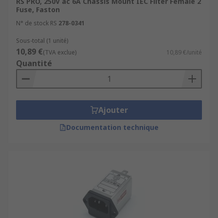
RS PRO, 250V ac 6A Chassis Mount IEC Filter Female 2
Fuse, Faston
N° de stock RS
278-0341
Sous-total (1 unité)
10,89 €
(TVA exclue)
10,89 €/unité
Quantité
Ajouter
Documentation technique