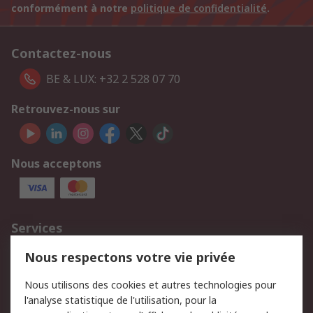
conformément à notre
politique de confidentialité
.
Contactez-nous
BE & LUX: +32 2 528 07 70
Retrouvez-nous sur
Nous acceptons
Services
750.000 produits
2.500 marques
Nous respectons votre vie privée
Commander
Solutions d’achat
Nous utilisons des cookies et autres technologies pour
Retours
Support technique
l'analyse statistique de l'utilisation, pour la