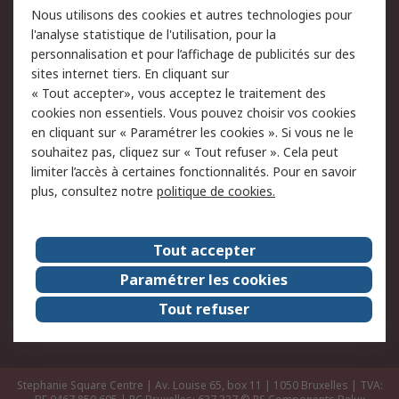
Commander
Solutions d’achat
Nous utilisons des cookies et autres technologies pour
Retours
Support technique
l'analyse statistique de l'utilisation, pour la
Track & trace
personnalisation et pour l’affichage de publicités sur des
sites internet tiers. En cliquant sur
« Tout accepter», vous acceptez le traitement des
Legal
cookies non essentiels. Vous pouvez choisir vos cookies
Politique de cookies
Sécurité des e-mails
en cliquant sur « Paramétrer les cookies ». Si vous ne le
souhaitez pas, cliquez sur « Tout refuser ». Cela peut
Politique de protection
Conditions générales
limiter l’accès à certaines fonctionnalités. Pour en savoir
des données - Mise à
de vente
plus, consultez notre
politique de cookies.
jour
A propos de RS
Tout accepter
Le groupe RS Group
A propos de RS
Paramétrer les cookies
RS dans le monde
Travaillez chez RS
Tout refuser
ESG
Stephanie Square Centre | Av. Louise 65, box 11 | 1050 Bruxelles | TVA: