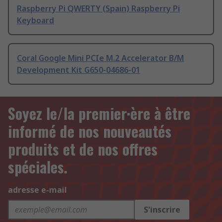
Raspberry Pi QWERTY (Spain) Raspberry Pi
Keyboard
Coral Google Mini PCIe M.2 Accelerator B/M
Development Kit G650-04686-01
Soyez le/la premier·ère à être
informé de nos nouveautés
produits et de nos offres
spéciales.
adresse e-mail
S'inscrire