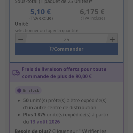
Sous-total (1 paquet de 25 unités)*
5,10 €
6,175 €
(TVA exclue)
(TVA incluse)
Add
Unité
to
sélectionner ou taper la quantité
Basket
Commander
Frais de livraison offerts pour toute
commande de plus de 90,00 €
En stock
50
unité(s) prête(s) à être expédiée(s)
d'un autre centre de distribution
Plus
1 875
unité(s) expédiée(s) à partir
du
13 août 2026
Besoin de plus?
Cliquez sur " Vérifier les