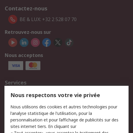
Contactez-nous
BE & LUX: +32 2 528 07 70
Retrouvez-nous sur
Nous acceptons
Services
750.000 produits
2.500 marques
Nous respectons votre vie privée
Commander
Solutions d’achat
Nous utilisons des cookies et autres technologies pour
Retours
Support technique
l'analyse statistique de l'utilisation, pour la
Track & trace
personnalisation et pour l’affichage de publicités sur des
sites internet tiers. En cliquant sur
« Tout accepter», vous acceptez le traitement des