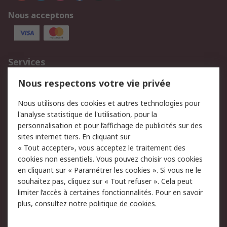
Nous acceptons
Services
750.000 produits
2.500 marques
Nous respectons votre vie privée
Commander
Solutions d’achat
Nous utilisons des cookies et autres technologies pour
Retours
Support technique
l'analyse statistique de l'utilisation, pour la
Track & trace
personnalisation et pour l’affichage de publicités sur des
sites internet tiers. En cliquant sur
« Tout accepter», vous acceptez le traitement des
Legal
cookies non essentiels. Vous pouvez choisir vos cookies
Politique de cookies
Sécurité des e-mails
en cliquant sur « Paramétrer les cookies ». Si vous ne le
souhaitez pas, cliquez sur « Tout refuser ». Cela peut
Politique de protection
Conditions générales
limiter l’accès à certaines fonctionnalités. Pour en savoir
des données - Mise à
de vente
plus, consultez notre
politique de cookies.
jour