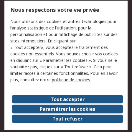
750.000 produits
2.500 marques
Nous respectons votre vie privée
Commander
Solutions d’achat
Nous utilisons des cookies et autres technologies pour
Retours
Support technique
l'analyse statistique de l'utilisation, pour la
Track & trace
personnalisation et pour l’affichage de publicités sur des
sites internet tiers. En cliquant sur
« Tout accepter», vous acceptez le traitement des
Legal
cookies non essentiels. Vous pouvez choisir vos cookies
Politique de cookies
Sécurité des e-mails
en cliquant sur « Paramétrer les cookies ». Si vous ne le
souhaitez pas, cliquez sur « Tout refuser ». Cela peut
Politique de protection
Conditions générales
limiter l’accès à certaines fonctionnalités. Pour en savoir
des données - Mise à
de vente
plus, consultez notre
politique de cookies.
jour
A propos de RS
Tout accepter
Le groupe RS Group
A propos de RS
Paramétrer les cookies
RS dans le monde
Travaillez chez RS
Tout refuser
ESG