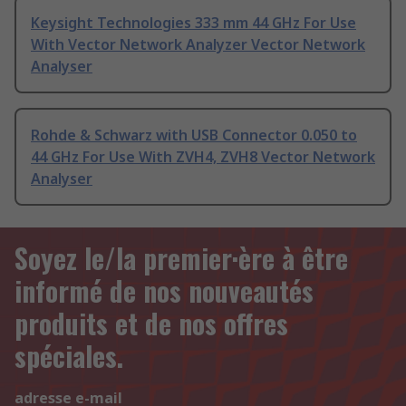
Keysight Technologies 333 mm 44 GHz For Use
With Vector Network Analyzer Vector Network
Analyser
Rohde & Schwarz with USB Connector 0.050 to
44 GHz For Use With ZVH4, ZVH8 Vector Network
Analyser
Soyez le/la premier·ère à être
informé de nos nouveautés
produits et de nos offres
spéciales.
adresse e-mail