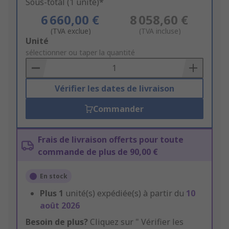
Sous-total (1 unité)*
6 660,00 €
8 058,60 €
(TVA exclue)
(TVA incluse)
Add
Unité
to
sélectionner ou taper la quantité
Basket
Vérifier les dates de livraison
Commander
Frais de livraison offerts pour toute
commande de plus de 90,00 €
En stock
Plus
1
unité(s) expédiée(s) à partir du
10
août 2026
Besoin de plus?
Cliquez sur " Vérifier les