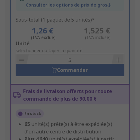
Consulter les options de prix de gros
Sous-total (1 paquet de 5 unités)*
1,26 €
1,525 €
(TVA exclue)
(TVA incluse)
Add
Unité
to
sélectionner ou taper la quantité
Basket
Commander
Frais de livraison offerts pour toute
commande de plus de 90,00 €
En stock
65
unité(s) prête(s) à être expédiée(s)
d'un autre centre de distribution
Plus
4 640
unité(s) expédiée(s) à partir