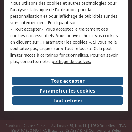
Nous utilisons des cookies et autres technologies pour
Retours
Support technique
l'analyse statistique de l'utilisation, pour la
Track & trace
personnalisation et pour l’affichage de publicités sur des
sites internet tiers. En cliquant sur
« Tout accepter», vous acceptez le traitement des
Legal
cookies non essentiels. Vous pouvez choisir vos cookies
Politique de cookies
Sécurité des e-mails
en cliquant sur « Paramétrer les cookies ». Si vous ne le
souhaitez pas, cliquez sur « Tout refuser ». Cela peut
Politique de protection
Conditions générales
limiter l’accès à certaines fonctionnalités. Pour en savoir
des données - Mise à
de vente
plus, consultez notre
politique de cookies.
jour
A propos de RS
Tout accepter
Le groupe RS Group
A propos de RS
Paramétrer les cookies
RS dans le monde
Travaillez chez RS
Tout refuser
ESG
Stephanie Square Centre | Av. Louise 65, box 11 | 1050 Bruxelles | TVA:
BE 0467.850.695 | RC Bruxelles: 637.337
© RS Components Belux