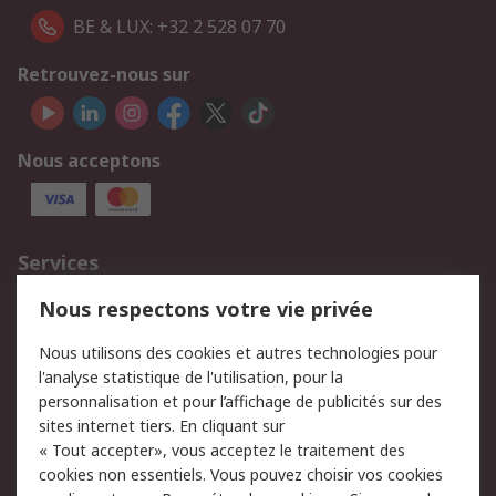
BE & LUX: +32 2 528 07 70
Retrouvez-nous sur
Nous acceptons
Services
750.000 produits
2.500 marques
Nous respectons votre vie privée
Commander
Solutions d’achat
Nous utilisons des cookies et autres technologies pour
Retours
Support technique
l'analyse statistique de l'utilisation, pour la
Track & trace
personnalisation et pour l’affichage de publicités sur des
sites internet tiers. En cliquant sur
« Tout accepter», vous acceptez le traitement des
Legal
cookies non essentiels. Vous pouvez choisir vos cookies
Politique de cookies
Sécurité des e-mails