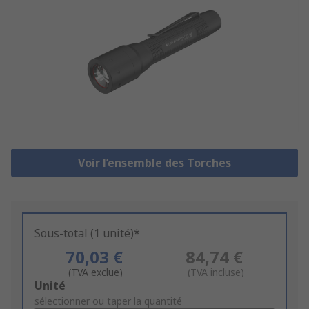
Voir l’ensemble des Torches
Sous-total (1 unité)*
70,03 €
84,74 €
(TVA exclue)
(TVA incluse)
Add
Unité
to
sélectionner ou taper la quantité