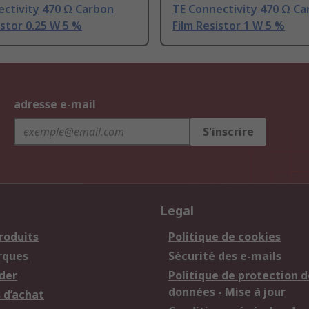
ctivity 470 Ω Carbon
TE Connectivity 470 Ω Ca
istor 0.25 W 5 %
Film Resistor 1 W 5 %
adresse e-mail
S'inscrire
Legal
roduits
Politique de cookies
rques
Sécurité des e-mails
der
Politique de protection d
données - Mise à jour
 d’achat