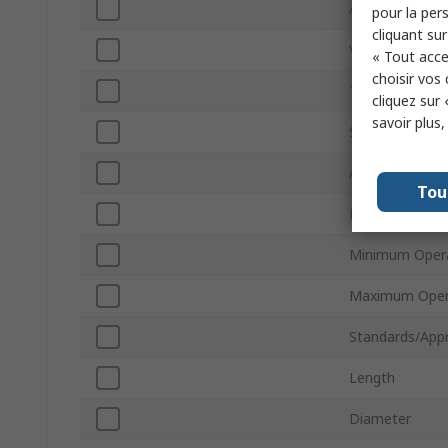
Axial/Radial
pour la pers
cliquant sur
Voltage
« Tout acce
choisir vos
Technology
cliquez sur 
savoir plus
Series
Automotive St
Tou
Package/Case
Minimum Opera
Maximum Oper
Standards/App
Length
Diameter