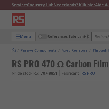
Services
Industry Hub
Nederlands? Klik hier
Aide &
Menu
Références fabricant
/
Passive Components
/
Fixed Resistors
/
Through H
RS PRO 470 Ω Carbon Film
N° de stock RS
:
707-8851
Fabricant
:
RS PRO