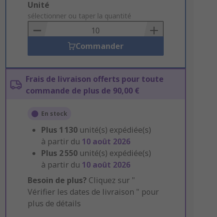
Add
Unité
to
sélectionner ou taper la quantité
Basket
Commander
Frais de livraison offerts pour toute
commande de plus de 90,00 €
En stock
Plus
1 130
unité(s) expédiée(s)
à partir du
10 août 2026
Plus
2 550
unité(s) expédiée(s)
à partir du
10 août 2026
Besoin de plus?
Cliquez sur "
Vérifier les dates de livraison " pour
plus de détails