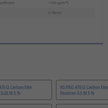
efficient
+350 ppm/°C
0.78mm
70 Ω Carbon Film
RS PRO 470 Ω Carbon Film
 0.25 W 5 %
Resistor 0.5 W 5 %