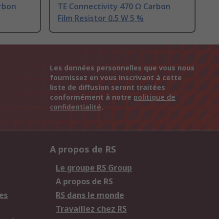
rbon
TE Connectivity 470 Ω Carbon
Film Resistor 0.5 W 5 %
Les données personnelles que vous nous
fournissez en vous inscrivant à cette
liste de diffusion seront traitées
conformément à notre
politique de
confidentialité
.
A propos de RS
Le groupe RS Group
A propos de RS
es
RS dans le monde
Travaillez chez RS