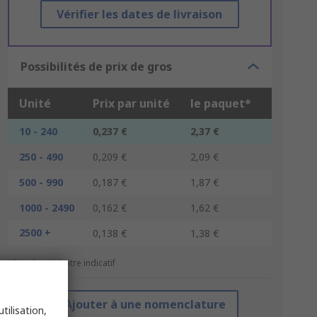
Vérifier les dates de livraison
Possibilités de prix de gros
Unité
Prix par unité
le paquet*
10 - 240
0,237 €
2,37 €
250 - 490
0,209 €
2,09 €
500 - 990
0,187 €
1,87 €
1000 - 2490
0,162 €
1,62 €
2500 +
0,138 €
1,38 €
*Prix donné à titre indicatif
Ajouter à une nomenclature
tilisation,