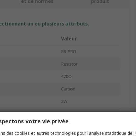
et de normes
produit
ectionnant un ou plusieurs attributs.
Valeur
RS PRO
Resistor
470Ω
Carbon
2W
5%
pectons votre vie privée
Ammo Pack
ns des cookies et autres technologies pour l'analyse statistique de l'u