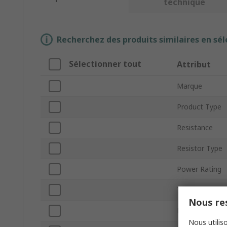
technique
Recherchez des produits similaires en sél
Sélectionner tout
Attribut
Marque
Product Type
Resistance
Resistor Type
Power Rating
Tolerance ±
Nous res
Packaging
Nous utiliso