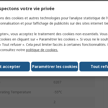
0.6W
pectons votre vie privée
Leaded Metal Film
ns des cookies et autres technologies pour l'analyse statistique de l'u
1%
onnalisation et pour l’affichage de publicités sur des sites internet tie
Fan Folded
pter», vous acceptez le traitement des cookies non essentiels. Vou
 cookies en cliquant sur « Paramétrer les cookies ». Si vous ne le sou
350V
« Tout refuser ». Cela peut limiter l’accès à certaines fonctionnalités.
, consultez notre
politique de cookies.
Thin Film
MBB0207
t accepter
Paramétrer les cookies
Tout ref
tandard
No
e
0207
rating Temperature
-55°C
2