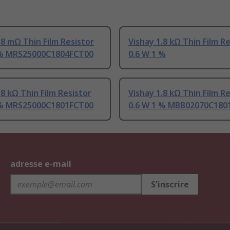
.8 mΩ Thin Film Resistor
Vishay 1.8 kΩ Thin Film R
 % MRS25000C1804FCT00
0.6 W 1 %
.8 kΩ Thin Film Resistor
Vishay 1.8 kΩ Thin Film R
 % MRS25000C1801FCT00
0.6 W 1 % MBB02070C180
adresse e-mail
S'inscrire