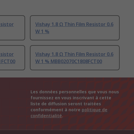
esistor
Vishay 1.8 Ω Thin Film Resistor 0.6
W 1 %
esistor
Vishay 1.8 Ω Thin Film Resistor 0.6
1FCT00
W 1 % MBB02070C1808FCT00
Les données personnelles que vous nous
fournissez en vous inscrivant à cette
liste de diffusion seront traitées
conformément à notre
politique de
confidentialité
.