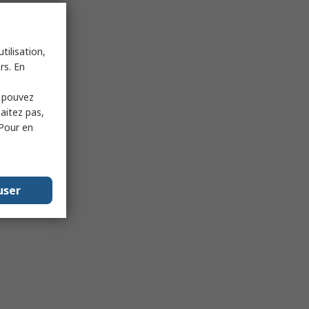
tilisation,
rs. En
s pouvez
haitez pas,
 Pour en
user