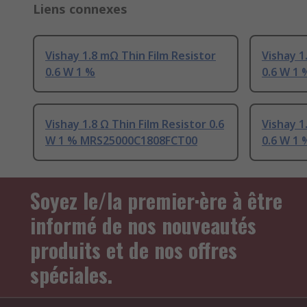
Liens connexes
Vishay 1.8 mΩ Thin Film Resistor
Vishay 1
0.6 W 1 %
0.6 W 1
Vishay 1.8 Ω Thin Film Resistor 0.6
Vishay 1
W 1 % MRS25000C1808FCT00
0.6 W 1
Soyez le/la premier·ère à être
informé de nos nouveautés
produits et de nos offres
spéciales.