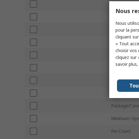
Power Rating
Nous res
Resistor Type
Nous utiliso
Tolerance ±
pour la pers
cliquant sur
Packaging
« Tout acce
choisir vos
Voltage
cliquez sur 
savoir plus
Technology
Series
Tou
Automotive S
Package/Cas
Minimum Ope
Pin Count