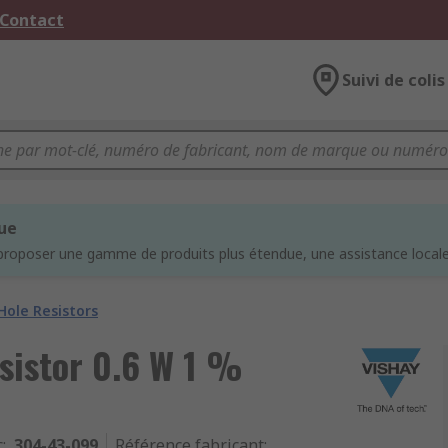
 Contact
Suivi de colis
que
proposer une gamme de produits plus étendue, une assistance locale 
ole Resistors
sistor 0.6 W 1 %
c
:
304-43-099
Référence fabricant
: