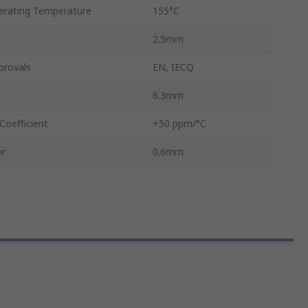
rating Temperature
155°C
2.5mm
provals
EN, IECQ
6.3mm
Coefficient
+50 ppm/°C
er
0.6mm