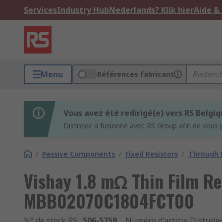
Services
Industry Hub
Nederlands? Klik hier
Aide &
Menu
Références fabricant
Vous avez été redirigé(e) vers RS Belgi
Distrelec a fusionné avec RS Group afin de vous 
/
Passive Components
/
Fixed Resistors
/
Through H
Vishay 1.8 mΩ Thin Film Re
MBB02070C1804FCT00
N° de stock RS
:
506-5759
Numéro d'article Distrele