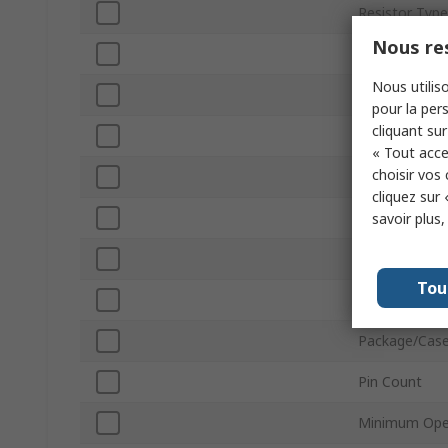
Resistor Type
Nous res
Power Rating
Nous utiliso
Tolerance ±
pour la pers
cliquant sur
Packaging
« Tout acce
choisir vos
Voltage
cliquez sur 
Technology
savoir plus
Series
Tou
Automotive S
Package/Cas
Pin Count
Minimum Ope