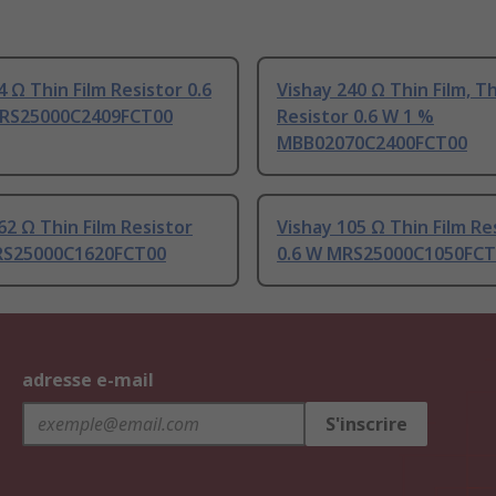
4 Ω Thin Film Resistor 0.6
Vishay 240 Ω Thin Film, Th
RS25000C2409FCT00
Resistor 0.6 W 1 %
MBB02070C2400FCT00
62 Ω Thin Film Resistor
Vishay 105 Ω Thin Film Re
RS25000C1620FCT00
0.6 W MRS25000C1050FCT
adresse e-mail
S'inscrire