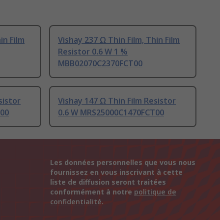
in Film
Vishay 237 Ω Thin Film, Thin Film
Resistor 0.6 W 1 %
MBB02070C2370FCT00
sistor
Vishay 147 Ω Thin Film Resistor
00
0.6 W MRS25000C1470FCT00
Les données personnelles que vous nous
fournissez en vous inscrivant à cette
liste de diffusion seront traitées
conformément à notre
politique de
confidentialité
.