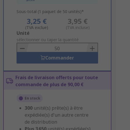
Sous-total (1 paquet de 50 unités)*
3,25 €
3,95 €
(TVA exclue)
(TVA incluse)
Add
Unité
to
sélectionner ou taper la quantité
Basket
Commander
Frais de livraison offerts pour toute
commande de plus de 90,00 €
En stock
300
unité(s) prête(s) à être
expédiée(s) d'un autre centre
de distribution
Plus
3 650
unité(s) expédiée(s)