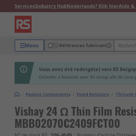
Services
Industry Hub
Nederlands? Klik hier
Aide &
Menu
Références fabricant
Vous avez été redirigé(e) vers RS Belgi
Distrelec a fusionné avec RS Group afin de vous 
/
Passive Components
/
Fixed Resistors
/
Through H
Vishay 24 Ω Thin Film Resi
MBB02070C2409FCT00
N° de stock RS
:
506-4649
Numéro d'article Distrele