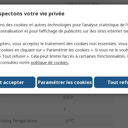
Leaded Metal Film
pectons votre vie privée
0.6W
ns des cookies et autres technologies pour l'analyse statistique de l'u
1%
onnalisation et pour l’affichage de publicités sur des sites internet tie
Fan Folded
pter», vous acceptez le traitement des cookies non essentiels. Vou
 cookies en cliquant sur « Paramétrer les cookies ». Si vous ne le sou
350V
« Tout refuser ». Cela peut limiter l’accès à certaines fonctionnalités.
Thin Film
, consultez notre
politique de cookies.
MBB0207
t accepter
Paramétrer les cookies
Tout ref
tandard
No
e
0207
2
rating Temperature
-55°C