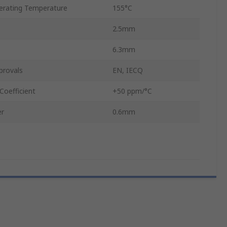
rating Temperature
155°C
2.5mm
6.3mm
provals
EN, IECQ
Coefficient
+50 ppm/°C
er
0.6mm