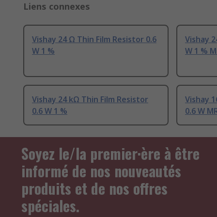
Liens connexes
Vishay 24 Ω Thin Film Resistor 0.6
Vishay 2
W 1 %
W 1 % M
Vishay 24 kΩ Thin Film Resistor
Vishay 1
0.6 W 1 %
0.6 W M
Soyez le/la premier·ère à être
informé de nos nouveautés
produits et de nos offres
spéciales.