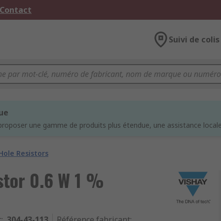
 Contact
Suivi de colis
que
proposer une gamme de produits plus étendue, une assistance locale 
ole Resistors
stor 0.6 W 1 %
c
:
304-43-113
Référence fabricant
: