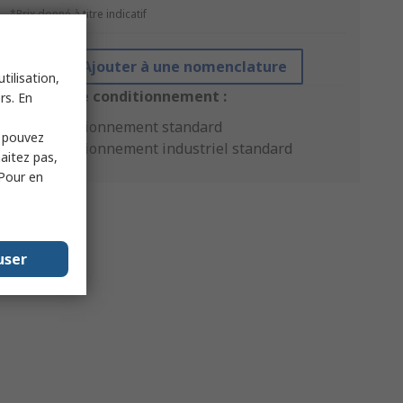
*Prix donné à titre indicatif
Ajouter à une nomenclature
tilisation,
Options de conditionnement :
rs. En
Conditionnement standard
s pouvez
Conditionnement industriel standard
haitez pas,
 Pour en
user