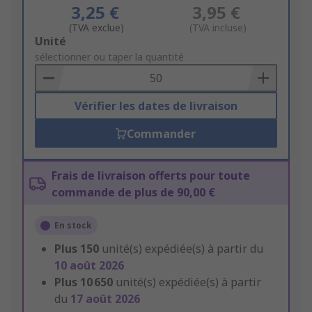
3,25 €
3,95 €
(TVA exclue)
(TVA incluse)
Add
Unité
to
sélectionner ou taper la quantité
Basket
Vérifier les dates de livraison
Commander
Frais de livraison offerts pour toute
commande de plus de 90,00 €
En stock
Plus
150
unité(s) expédiée(s) à partir du
10 août 2026
Plus
10 650
unité(s) expédiée(s) à partir
du
17 août 2026