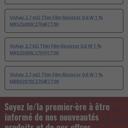
Vishay 2.7 mΩ Thin Film Resistor 0.6 W 1 %
MRS25000C2704FCT00
Vishay 2.7 kΩ Thin Film Resistor 0.6 W 1 %
MRS25000C2701FCT00
Vishay 2.7 mΩ Thin Film Resistor 0.6 W 1 %
MBB02070C2704FCT00
Soyez le/la premier·ère à être
informé de nos nouveautés
produits et de nos offres