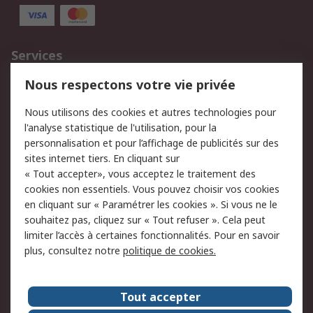
Services
750.000 produits
2.500 marques
Nous respectons votre vie privée
Commander
Solutions d’achat
Nous utilisons des cookies et autres technologies pour
Retours
Support technique
l'analyse statistique de l'utilisation, pour la
Track & trace
personnalisation et pour l’affichage de publicités sur des
sites internet tiers. En cliquant sur
« Tout accepter», vous acceptez le traitement des
Legal
cookies non essentiels. Vous pouvez choisir vos cookies
Politique de cookies
Sécurité des e-mails
en cliquant sur « Paramétrer les cookies ». Si vous ne le
souhaitez pas, cliquez sur « Tout refuser ». Cela peut
Politique de protection
Conditions générales
limiter l’accès à certaines fonctionnalités. Pour en savoir
des données - Mise à
de vente
plus, consultez notre
politique de cookies.
jour
A propos de RS
Tout accepter