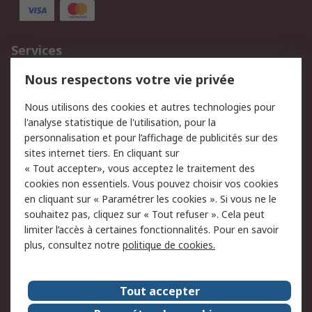
Services
750.000 produits
2.500 marques
Nous respectons votre vie privée
Commander
Solutions d’achat
Nous utilisons des cookies et autres technologies pour
Retours
Support technique
l'analyse statistique de l'utilisation, pour la
Track & trace
personnalisation et pour l’affichage de publicités sur des
sites internet tiers. En cliquant sur
« Tout accepter», vous acceptez le traitement des
Legal
cookies non essentiels. Vous pouvez choisir vos cookies
Politique de cookies
Sécurité des e-mails
en cliquant sur « Paramétrer les cookies ». Si vous ne le
souhaitez pas, cliquez sur « Tout refuser ». Cela peut
Politique de protection
Conditions générales
limiter l’accès à certaines fonctionnalités. Pour en savoir
des données - Mise à
de vente
plus, consultez notre
politique de cookies.
jour
A propos de RS
Tout accepter
Le groupe RS Group
A propos de RS