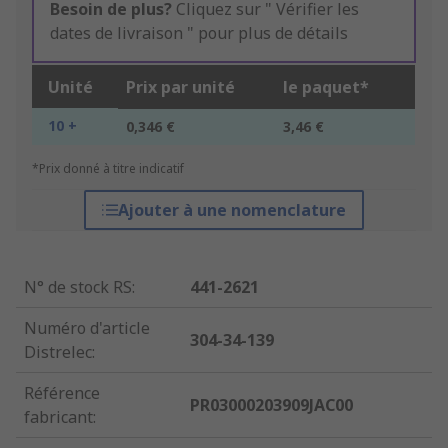
Besoin de plus?
Cliquez sur " Vérifier les
dates de livraison " pour plus de détails
Unité
Prix par unité
le paquet*
10 +
0,346 €
3,46 €
*Prix donné à titre indicatif
Ajouter à une nomenclature
N° de stock RS
:
441-2621
Numéro d'article
304-34-139
Distrelec
:
Référence
PR03000203909JAC00
fabricant
: