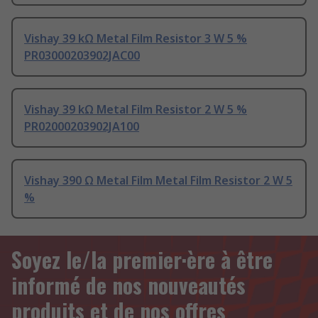
Vishay 39 kΩ Metal Film Resistor 3 W 5 %
PR03000203902JAC00
Vishay 39 kΩ Metal Film Resistor 2 W 5 %
PR02000203902JA100
Vishay 390 Ω Metal Film Metal Film Resistor 2 W 5
%
Soyez le/la premier·ère à être
informé de nos nouveautés
produits et de nos offres