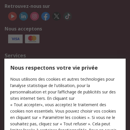
Retrouvez-nous sur
Nous acceptons
Services
750.000 produits
2.500 marques
Nous respectons votre vie privée
Commander
Solutions d’achat
Nous utilisons des cookies et autres technologies pour
Retours
Support technique
l'analyse statistique de l'utilisation, pour la
Track & trace
personnalisation et pour l’affichage de publicités sur des
sites internet tiers. En cliquant sur
« Tout accepter», vous acceptez le traitement des
Legal
cookies non essentiels. Vous pouvez choisir vos cookies
Politique de cookies
Sécurité des e-mails
en cliquant sur « Paramétrer les cookies ». Si vous ne le
souhaitez pas, cliquez sur « Tout refuser ». Cela peut
Politique de protection
Conditions générales