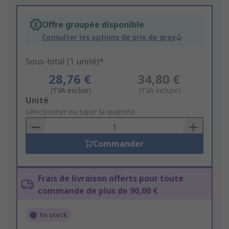
Offre groupée disponible
Consulter les options de prix de gros
Sous-total (1 unité)*
28,76 €
34,80 €
(TVA exclue)
(TVA incluse)
Add
Unité
to
sélectionner ou taper la quantité
Basket
Commander
Frais de livraison offerts pour toute
commande de plus de 90,00 €
En stock