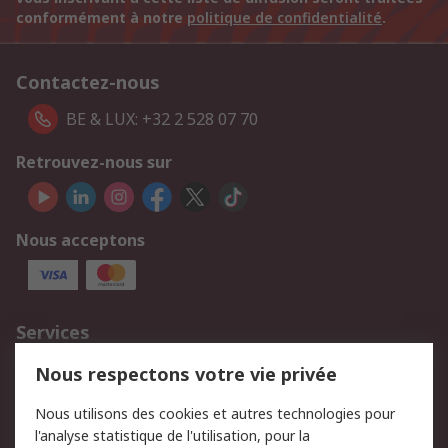
conformément à notre
politique de confidentialité
.
Contactez-nous
BE & LUX: +32 2 528 07 70
Retrouvez-nous sur
Nous acceptons
Services
750.000 produits
2.500 marques
Nous respectons votre vie privée
Commander
Solutions d’achat
Nous utilisons des cookies et autres technologies pour
Retours
Support technique
l'analyse statistique de l'utilisation, pour la