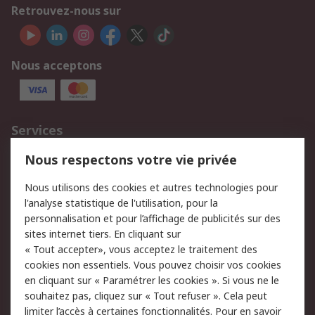
Retrouvez-nous sur
Nous acceptons
Services
750.000 produits
2.500 marques
Nous respectons votre vie privée
Commander
Solutions d’achat
Nous utilisons des cookies et autres technologies pour
Retours
Support technique
l'analyse statistique de l'utilisation, pour la
Track & trace
personnalisation et pour l’affichage de publicités sur des
sites internet tiers. En cliquant sur
« Tout accepter», vous acceptez le traitement des
Legal
cookies non essentiels. Vous pouvez choisir vos cookies
Politique de cookies
Sécurité des e-mails
en cliquant sur « Paramétrer les cookies ». Si vous ne le
souhaitez pas, cliquez sur « Tout refuser ». Cela peut
Politique de protection
Conditions générales
limiter l’accès à certaines fonctionnalités. Pour en savoir
des données - Mise à
de vente