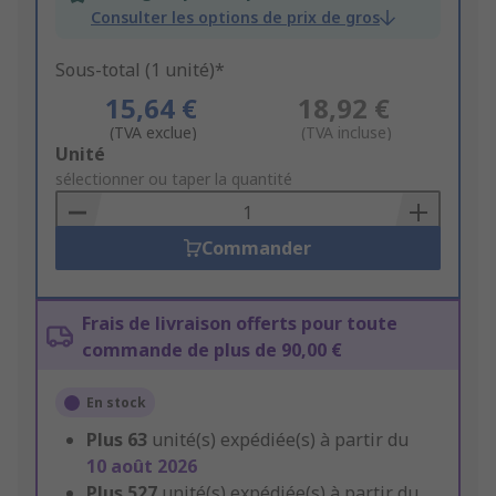
Consulter les options de prix de gros
Sous-total (1 unité)*
15,64 €
18,92 €
(TVA exclue)
(TVA incluse)
Add
Unité
to
sélectionner ou taper la quantité
Basket
Commander
Frais de livraison offerts pour toute
commande de plus de 90,00 €
En stock
Plus
63
unité(s) expédiée(s) à partir du
10 août 2026
Plus
527
unité(s) expédiée(s) à partir du