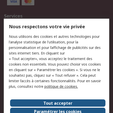
Services
750.000 produits
2.500 marques
Nous respectons votre vie privée
Commander
Solutions d’achat
Nous utilisons des cookies et autres technologies pour
Retours
Support technique
l'analyse statistique de l'utilisation, pour la
Track & trace
personnalisation et pour l’affichage de publicités sur des
sites internet tiers. En cliquant sur
« Tout accepter», vous acceptez le traitement des
Legal
cookies non essentiels. Vous pouvez choisir vos cookies
Politique de cookies
Sécurité des e-mails
en cliquant sur « Paramétrer les cookies ». Si vous ne le
souhaitez pas, cliquez sur « Tout refuser ». Cela peut
Politique de protection
Conditions générales
limiter l’accès à certaines fonctionnalités. Pour en savoir
des données - Mise à
de vente
plus, consultez notre
politique de cookies.
jour
A propos de RS
Tout accepter
Le groupe RS Group
A propos de RS
Paramétrer les cookies