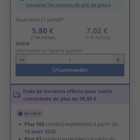
Consulter les options de prix de gros
Sous-total (1 unité)*
5,80 €
7,02 €
(TVA exclue)
(TVA incluse)
Add
Unité
to
sélectionner ou taper la quantité
Basket
Commander
Frais de livraison offerts pour toute
commande de plus de 90,00 €
En stock
Plus
160
unité(s) expédiée(s) à partir du
10 août 2026
Plus
87
unité(s) expédiée(s) à partir du