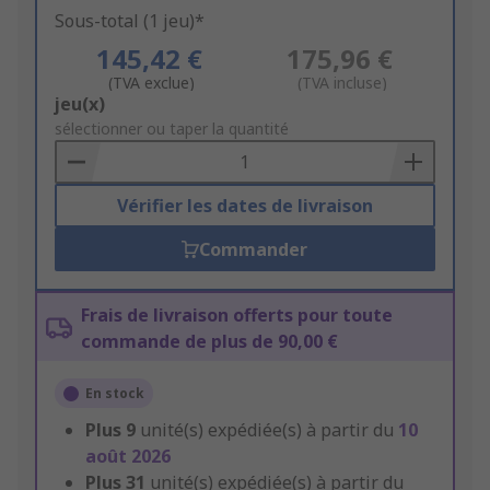
Sous-total (1 jeu)*
145,42 €
175,96 €
(TVA exclue)
(TVA incluse)
Add
jeu(x)
to
sélectionner ou taper la quantité
Basket
Vérifier les dates de livraison
Commander
Frais de livraison offerts pour toute
commande de plus de 90,00 €
En stock
Plus
9
unité(s) expédiée(s) à partir du
10
août 2026
Plus
31
unité(s) expédiée(s) à partir du