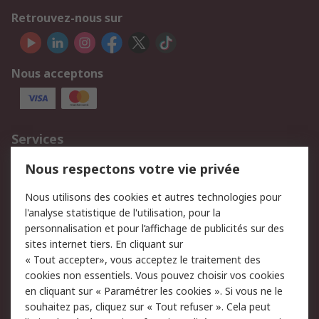
Retrouvez-nous sur
Nous acceptons
Services
750.000 produits
2.500 marques
Nous respectons votre vie privée
Commander
Solutions d’achat
Nous utilisons des cookies et autres technologies pour
Retours
Support technique
l'analyse statistique de l'utilisation, pour la
Track & trace
personnalisation et pour l’affichage de publicités sur des
sites internet tiers. En cliquant sur
« Tout accepter», vous acceptez le traitement des
Legal
cookies non essentiels. Vous pouvez choisir vos cookies
Politique de cookies
Sécurité des e-mails
en cliquant sur « Paramétrer les cookies ». Si vous ne le
souhaitez pas, cliquez sur « Tout refuser ». Cela peut
Politique de protection
Conditions générales