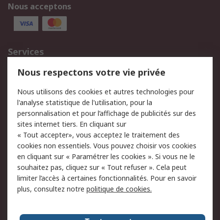
Nous acceptons
Services
750.000 produits
2.500 marques
Nous respectons votre vie privée
Commander
Solutions d’achat
Nous utilisons des cookies et autres technologies pour
Retours
Support technique
l'analyse statistique de l'utilisation, pour la
Track & trace
personnalisation et pour l’affichage de publicités sur des
sites internet tiers. En cliquant sur
« Tout accepter», vous acceptez le traitement des
Legal
cookies non essentiels. Vous pouvez choisir vos cookies
Politique de cookies
Sécurité des e-mails
en cliquant sur « Paramétrer les cookies ». Si vous ne le
souhaitez pas, cliquez sur « Tout refuser ». Cela peut
Politique de protection
Conditions générales
limiter l’accès à certaines fonctionnalités. Pour en savoir
des données - Mise à
de vente
plus, consultez notre
politique de cookies.
jour
A propos de RS