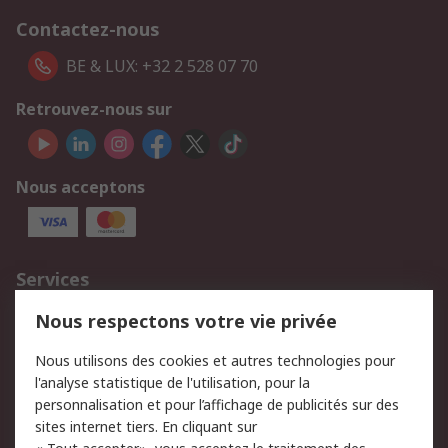
Contactez-nous
BE & LUX: +32 2 528 07 70
Retrouvez-nous sur
Nous acceptons
Services
750.000 produits
2.500 marques
Nous respectons votre vie privée
Commander
Solutions d’achat
Nous utilisons des cookies et autres technologies pour
Retours
Support technique
l'analyse statistique de l'utilisation, pour la
Track & trace
personnalisation et pour l’affichage de publicités sur des
sites internet tiers. En cliquant sur