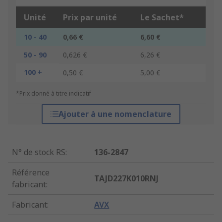
Unité
Prix par unité
Le Sachet*
10 - 40
0,66 €
6,60 €
50 - 90
0,626 €
6,26 €
100 +
0,50 €
5,00 €
*Prix donné à titre indicatif
Ajouter à une nomenclature
N° de stock RS
:
136-2847
Référence
TAJD227K010RNJ
fabricant
:
Fabricant
:
AVX