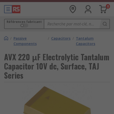
0
Références fabricant
/
Passive
/
Capacitors
/
Tantalum
Components
Capacitors
AVX 220 μF Electrolytic Tantalum
Capacitor 10V dc, Surface, TAJ
Series