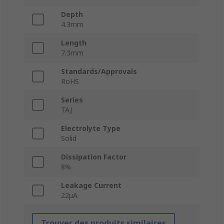
Depth
4.3mm
Length
7.3mm
Standards/Approvals
RoHS
Series
TAJ
Electrolyte Type
Solid
Dissipation Factor
8%
Leakage Current
22μA
Trouver des produits similaires