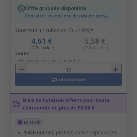
Offre groupée disponible
Consulter les options de prix de gros
Sous-total (1 ruban de 10 unités)*
4,61 €
5,58 €
(TVA exclue)
(TVA incluse)
Add
Unité
to
sélectionner ou taper la quantité
Basket
Commander
Frais de livraison offerts pour toute
commande de plus de 90,00 €
En stock
1 650
unité(s) prête(s) à être expédiée(s)