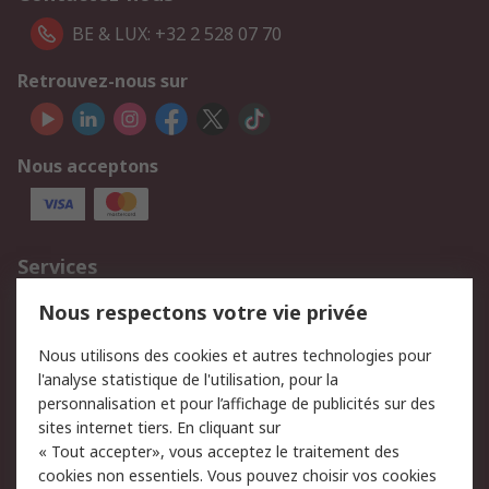
BE & LUX: +32 2 528 07 70
Retrouvez-nous sur
Nous acceptons
Services
750.000 produits
2.500 marques
Nous respectons votre vie privée
Commander
Solutions d’achat
Nous utilisons des cookies et autres technologies pour
Retours
Support technique
l'analyse statistique de l'utilisation, pour la
Track & trace
personnalisation et pour l’affichage de publicités sur des
sites internet tiers. En cliquant sur
« Tout accepter», vous acceptez le traitement des
Legal
cookies non essentiels. Vous pouvez choisir vos cookies