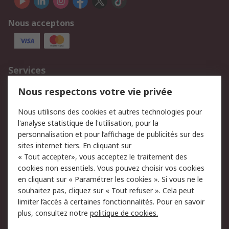
Nous acceptons
Services
750.000 produits
2.500 marques
Nous respectons votre vie privée
Commander
Solutions d’achat
Nous utilisons des cookies et autres technologies pour
Retours
Support technique
l'analyse statistique de l'utilisation, pour la
Track & trace
personnalisation et pour l’affichage de publicités sur des
sites internet tiers. En cliquant sur
« Tout accepter», vous acceptez le traitement des
Legal
cookies non essentiels. Vous pouvez choisir vos cookies
Politique de cookies
Sécurité des e-mails
en cliquant sur « Paramétrer les cookies ». Si vous ne le
souhaitez pas, cliquez sur « Tout refuser ». Cela peut
Politique de protection
Conditions générales
limiter l’accès à certaines fonctionnalités. Pour en savoir
des données - Mise à
de vente
plus, consultez notre
politique de cookies.
jour