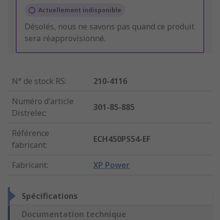
Actuellement indisponible
Désolés, nous ne savons pas quand ce produit
sera réapprovisionné.
N° de stock RS
:
210-4116
Numéro d'article
301-85-885
Distrelec
:
Référence
ECH450PS54-EF
fabricant
:
Fabricant
:
XP Power
Spécifications
Documentation technique