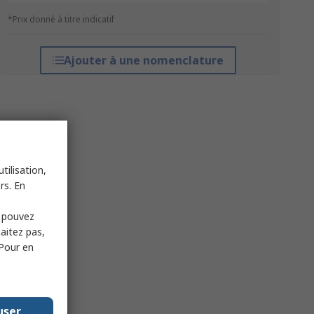
*Prix donné à titre indicatif
Ajouter à une nomenclature
tilisation,
rs. En
s pouvez
haitez pas,
 Pour en
user