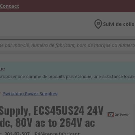
 Contact
Suivi de colis
que
proposer une gamme de produits plus étendue, une assistance locale 
/
Switching Power Supplies
 Supply, ECS45US24 24V
 dc, 80V ac to 264V ac
c
:
301-83-507
Référence fabricant
: