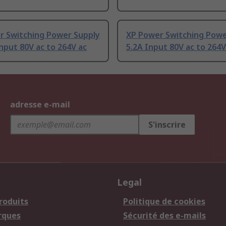
r Switching Power Supply
XP Power Switching Powe
put 80V ac to 264V ac
5.2A Input 80V ac to 264V
adresse e-mail
S'inscrire
Legal
roduits
Politique de cookies
rques
Sécurité des e-mails