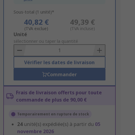
Sous-total (1 unité)*
40,82 €
49,39 €
(TVA exclue)
(TVA incluse)
Add
Unité
to
sélectionner ou taper la quantité
Basket
Vérifier les dates de livraison
Commander
Frais de livraison offerts pour toute
commande de plus de 90,00 €
Temporairement en rupture de stock
24
unité(s) expédiée(s) à partir du
05
novembre 2026