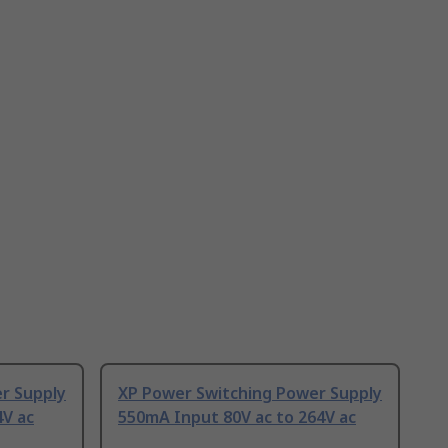
r Supply
XP Power Switching Power Supply
4V ac
550mA Input 80V ac to 264V ac