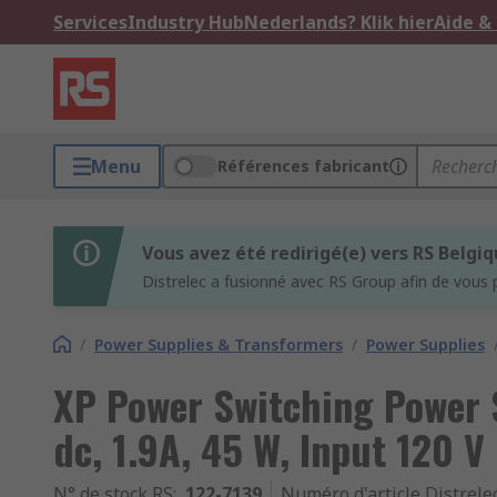
Services
Industry Hub
Nederlands? Klik hier
Aide &
Menu
Références fabricant
Vous avez été redirigé(e) vers RS Belgi
Distrelec a fusionné avec RS Group afin de vous 
/
Power Supplies & Transformers
/
Power Supplies
XP Power Switching Power
dc, 1.9A, 45 W, Input 120 V
N° de stock RS
:
122-7139
Numéro d'article Distrele