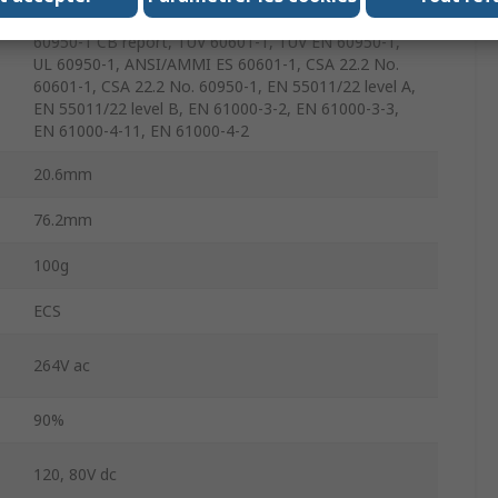
61000-4-6, EN 61204-3, IEC 60601-1 CB Report, IEC
60950-1 CB report, TUV 60601-1, TUV EN 60950-1,
UL 60950-1, ANSI/AMMI ES 60601-1, CSA 22.2 No.
60601-1, CSA 22.2 No. 60950-1, EN 55011/22 level A,
EN 55011/22 level B, EN 61000-3-2, EN 61000-3-3,
EN 61000-4-11, EN 61000-4-2
20.6mm
76.2mm
100g
ECS
264V ac
90%
120, 80V dc