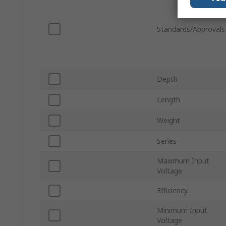
Standards/Approvals
Depth
Length
Weight
Series
Maximum Input
Voltage
Efficiency
Minimum Input
Voltage