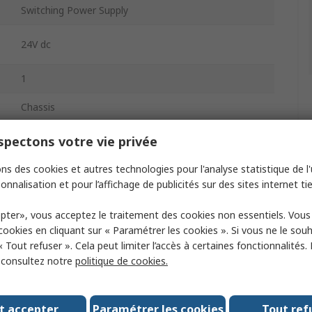
Switching Power Supply
24V dc
1
Chassis
45W
pectons votre vie privée
ns des cookies et autres technologies pour l'analyse statistique de l'u
1.9A
onnalisation et pour l’affichage de publicités sur des sites internet tie
-20°C
pter», vous acceptez le traitement des cookies non essentiels. Vou
 cookies en cliquant sur « Paramétrer les cookies ». Si vous ne le sou
« Tout refuser ». Cela peut limiter l’accès à certaines fonctionnalités.
70°C
, consultez notre
politique de cookies.
50.8mm
t accepter
Paramétrer les cookies
Tout ref
EN 61000-4-3, EN 61000-4-4, EN 61000-4-5, EN