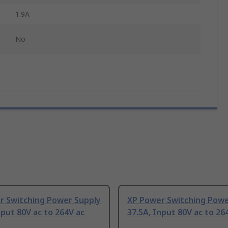
1.9A
No
r Switching Power Supply
XP Power Switching Powe
nput 80V ac to 264V ac
37.5A, Input 80V ac to 26