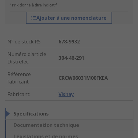
*Prix donné à titre indicatif
Ajouter à une nomenclature
N° de stock RS
:
678-9932
Numéro d'article
304-46-291
Distrelec
:
Référence
CRCW06031M00FKEA
fabricant
:
Fabricant
:
Vishay
Spécifications
Documentation technique
Législations et de normes