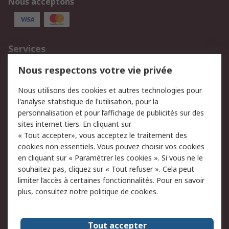
Nous acceptons
Services
750.000 produits
2.500 marques
Nous respectons votre vie privée
Commander
Solutions d’achat
Nous utilisons des cookies et autres technologies pour
Retours
Support technique
l'analyse statistique de l'utilisation, pour la
Track & trace
personnalisation et pour l’affichage de publicités sur des
sites internet tiers. En cliquant sur
« Tout accepter», vous acceptez le traitement des
Legal
cookies non essentiels. Vous pouvez choisir vos cookies
Politique de cookies
Sécurité des e-mails
en cliquant sur « Paramétrer les cookies ». Si vous ne le
souhaitez pas, cliquez sur « Tout refuser ». Cela peut
Politique de protection
Conditions générales
limiter l’accès à certaines fonctionnalités. Pour en savoir
des données - Mise à
de vente
plus, consultez notre
politique de cookies.
jour
A propos de RS
Tout accepter