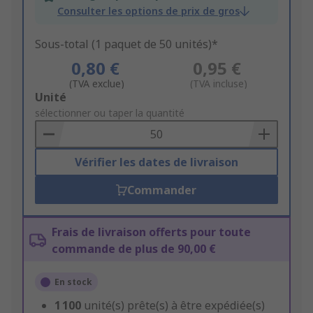
Consulter les options de prix de gros
Sous-total (1 paquet de 50 unités)*
0,80 €
0,95 €
(TVA exclue)
(TVA incluse)
Add
Unité
to
sélectionner ou taper la quantité
Basket
Vérifier les dates de livraison
Commander
Frais de livraison offerts pour toute
commande de plus de 90,00 €
En stock
1 100
unité(s) prête(s) à être expédiée(s)