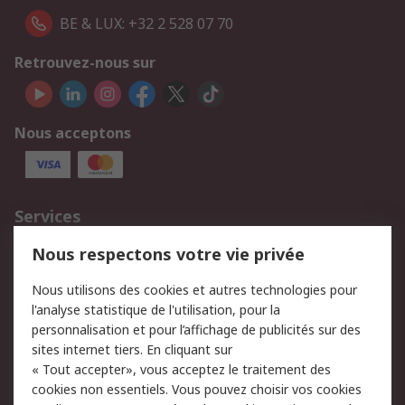
BE & LUX: +32 2 528 07 70
Retrouvez-nous sur
Nous acceptons
Services
750.000 produits
2.500 marques
Nous respectons votre vie privée
Commander
Solutions d’achat
Nous utilisons des cookies et autres technologies pour
Retours
Support technique
l'analyse statistique de l'utilisation, pour la
Track & trace
personnalisation et pour l’affichage de publicités sur des
sites internet tiers. En cliquant sur
« Tout accepter», vous acceptez le traitement des
Legal
cookies non essentiels. Vous pouvez choisir vos cookies