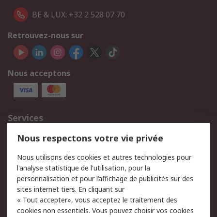
BE & LUX: +32 2 528 07 70
Retrouvez-nous sur
Nous acceptons
Services
750.000 produits
2.500 marques
Nous respectons votre vie privée
Commander
Solutions d’achat
Nous utilisons des cookies et autres technologies pour
Retours
Support technique
l'analyse statistique de l'utilisation, pour la
Track & trace
personnalisation et pour l’affichage de publicités sur des
sites internet tiers. En cliquant sur
« Tout accepter», vous acceptez le traitement des
Legal
cookies non essentiels. Vous pouvez choisir vos cookies