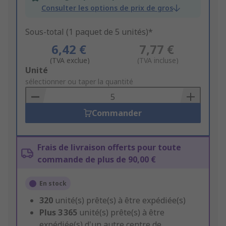
Consulter les options de prix de gros
Sous-total (1 paquet de 5 unités)*
6,42 €
7,77 €
(TVA exclue)
(TVA incluse)
Add
Unité
to
sélectionner ou taper la quantité
Basket
Commander
Frais de livraison offerts pour toute
commande de plus de 90,00 €
En stock
320
unité(s) prête(s) à être expédiée(s)
Plus
3 365
unité(s) prête(s) à être
expédiée(s) d'un autre centre de