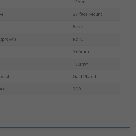
10mm
pe
Surface Mount
6mm
pprovals
RoHS
5.65mm
100mW
erial
Gold Plated
nce
90Ω