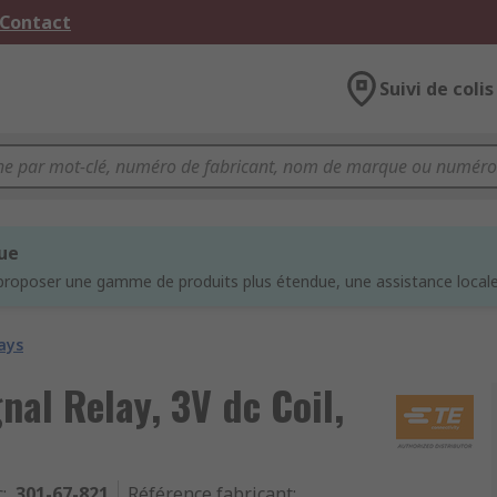
 Contact
Suivi de colis
que
proposer une gamme de produits plus étendue, une assistance locale 
ays
nal Relay, 3V dc Coil,
c
:
301-67-821
Référence fabricant
: