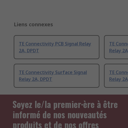
Liens connexes
TE Connectivity PCB Signal Relay
TE Conne
2A, DPDT
Relay 2
TE Connectivity Surface Signal
TE Conne
Relay 2A, DPDT
Relay 2
Soyez le/la premier·ère à être
informé de nos nouveautés
produits et de nos offres