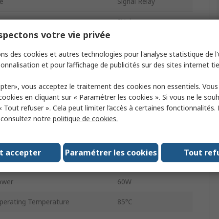
e
Signal Relay
3V dc
pectons votre vie privée
figuration
DPDT
ns des cookies et autres technologies pour l'analyse statistique de l'u
Surface
onnalisation et pour l’affichage de publicités sur des sites internet tie
urrent
2A
pter», vous acceptez le traitement des cookies non essentiels. Vou
 cookies en cliquant sur « Paramétrer les cookies ». Si vous ne le sou
C Voltage
250V ac
« Tout refuser ». Cela peut limiter l’accès à certaines fonctionnalités.
, consultez notre
politique de cookies.
C Voltage
220V dc
Axicom
t accepter
Paramétrer les cookies
Tout ref
erating Temperature
-40°C
ower
60W
erating Temperature
85°C