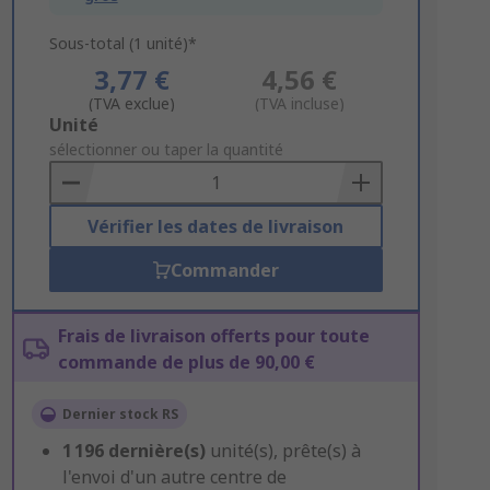
Sous-total (1 unité)*
3,77 €
4,56 €
(TVA exclue)
(TVA incluse)
Add
Unité
to
sélectionner ou taper la quantité
Basket
Vérifier les dates de livraison
Commander
Frais de livraison offerts pour toute
commande de plus de 90,00 €
Dernier stock RS
1 196
dernière(s)
unité(s), prête(s) à
l'envoi d'un autre centre de