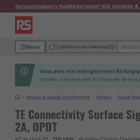
Services
Industry Hub
Nederlands? Klik hier
Aide &
Menu
Références fabricant
Vous avez été redirigé(e) vers RS Belgi
Distrelec a fusionné avec RS Group afin de vous 
/
Relays & Signal Conditioning
/
Relays
/
Signal Rel
TE Connectivity Surface Sig
2A, DPDT
N° de stock RS
:
718-1945
Numéro d'article Distrele