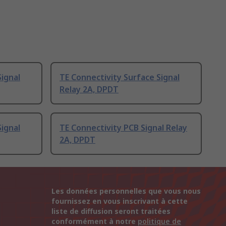
Signal
TE Connectivity Surface Signal
Relay 2A, DPDT
Signal
TE Connectivity PCB Signal Relay
2A, DPDT
Les données personnelles que vous nous
fournissez en vous inscrivant à cette
liste de diffusion seront traitées
conformément à notre
politique de