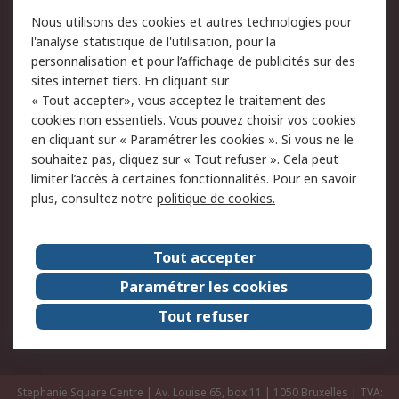
Commander
Solutions d’achat
Nous utilisons des cookies et autres technologies pour
Retours
Support technique
l'analyse statistique de l'utilisation, pour la
Track & trace
personnalisation et pour l’affichage de publicités sur des
sites internet tiers. En cliquant sur
« Tout accepter», vous acceptez le traitement des
Legal
cookies non essentiels. Vous pouvez choisir vos cookies
Politique de cookies
Sécurité des e-mails
en cliquant sur « Paramétrer les cookies ». Si vous ne le
souhaitez pas, cliquez sur « Tout refuser ». Cela peut
Politique de protection
Conditions générales
limiter l’accès à certaines fonctionnalités. Pour en savoir
des données - Mise à
de vente
plus, consultez notre
politique de cookies.
jour
A propos de RS
Tout accepter
Le groupe RS Group
A propos de RS
Paramétrer les cookies
RS dans le monde
Travaillez chez RS
Tout refuser
ESG
Stephanie Square Centre | Av. Louise 65, box 11 | 1050 Bruxelles | TVA: