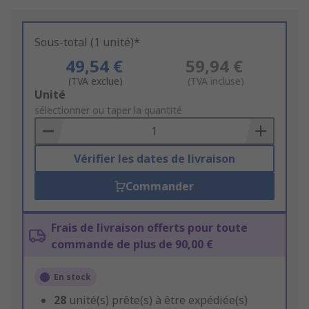
Sous-total (1 unité)*
49,54 €
59,94 €
(TVA exclue)
(TVA incluse)
Add
Unité
to
sélectionner ou taper la quantité
Basket
Vérifier les dates de livraison
Commander
Frais de livraison offerts pour toute
commande de plus de 90,00 €
En stock
28
unité(s) prête(s) à être expédiée(s)