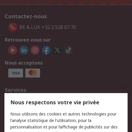
Contactez-nous
BE & LUX: +32 2 528 07 70
Retrouvez-nous sur
Nous acceptons
Services
750.000 produits
2.500 marques
Nous respectons votre vie privée
Commander
Solutions d’achat
Nous utilisons des cookies et autres technologies pour
Retours
Support technique
l'analyse statistique de l'utilisation, pour la
Track & trace
personnalisation et pour l’affichage de publicités sur des