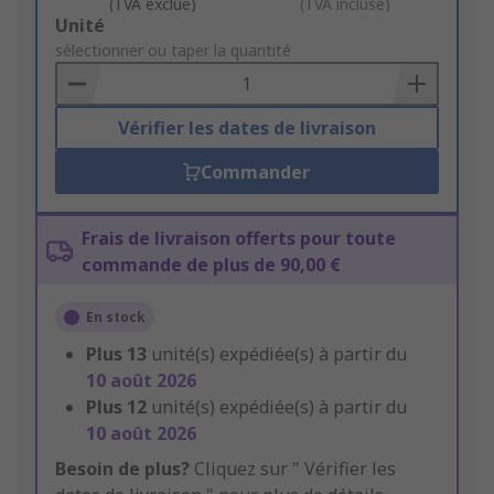
(TVA exclue)
(TVA incluse)
Add
Unité
to
sélectionner ou taper la quantité
Basket
Vérifier les dates de livraison
Commander
Frais de livraison offerts pour toute
commande de plus de 90,00 €
En stock
Plus
13
unité(s) expédiée(s) à partir du
10 août 2026
Plus
12
unité(s) expédiée(s) à partir du
10 août 2026
Besoin de plus?
Cliquez sur " Vérifier les