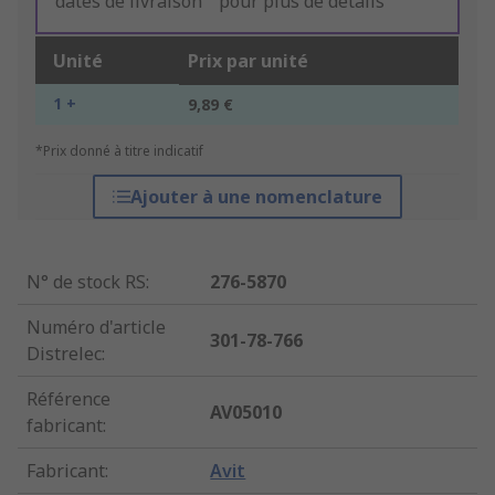
dates de livraison " pour plus de détails
Unité
Prix par unité
1 +
9,89 €
*Prix donné à titre indicatif
Ajouter à une nomenclature
N° de stock RS
:
276-5870
Numéro d'article
301-78-766
Distrelec
:
Référence
AV05010
fabricant
:
Fabricant
:
Avit