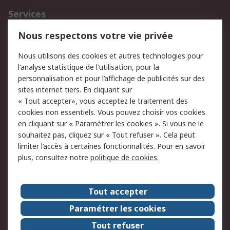
Services
750.000 produits
2.500 marques
Nous respectons votre vie privée
Commander
Solutions d’achat
Nous utilisons des cookies et autres technologies pour
Retours
Support technique
l'analyse statistique de l'utilisation, pour la
Track & trace
personnalisation et pour l’affichage de publicités sur des
sites internet tiers. En cliquant sur
« Tout accepter», vous acceptez le traitement des
Legal
cookies non essentiels. Vous pouvez choisir vos cookies
Politique de cookies
Sécurité des e-mails
en cliquant sur « Paramétrer les cookies ». Si vous ne le
souhaitez pas, cliquez sur « Tout refuser ». Cela peut
Politique de protection
Conditions générales
limiter l’accès à certaines fonctionnalités. Pour en savoir
des données - Mise à
de vente
plus, consultez notre
politique de cookies.
jour
A propos de RS
Tout accepter
Le groupe RS Group
A propos de RS
Paramétrer les cookies
RS dans le monde
Travaillez chez RS
Tout refuser