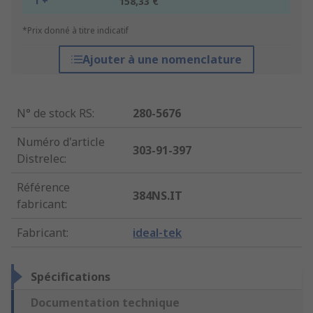
1 +
158,33 €
*Prix donné à titre indicatif
Ajouter à une nomenclature
N° de stock RS
:
280-5676
Numéro d'article
303-91-397
Distrelec
:
Référence
384NS.IT
fabricant
:
Fabricant
:
ideal-tek
Spécifications
Documentation technique