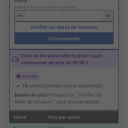
Add
Unité
to
sélectionner ou taper la quantité
Basket
Vérifier les dates de livraison
Commander
Frais de livraison offerts pour toute
commande de plus de 90,00 €
En stock
10
unité(s) prête(s) à être expédiée(s)
Besoin de plus?
Cliquez sur " Vérifier les
dates de livraison " pour plus de détails
Unité
Prix par unité