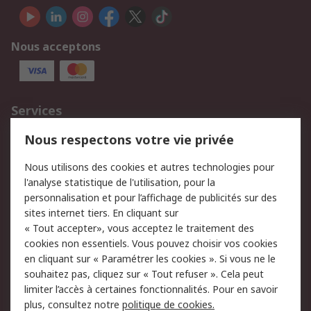
Nous acceptons
Services
750.000 produits
2.500 marques
Nous respectons votre vie privée
Commander
Solutions d’achat
Nous utilisons des cookies et autres technologies pour
Retours
Support technique
l'analyse statistique de l'utilisation, pour la
Track & trace
personnalisation et pour l’affichage de publicités sur des
sites internet tiers. En cliquant sur
« Tout accepter», vous acceptez le traitement des
Legal
cookies non essentiels. Vous pouvez choisir vos cookies
Politique de cookies
Sécurité des e-mails
en cliquant sur « Paramétrer les cookies ». Si vous ne le
souhaitez pas, cliquez sur « Tout refuser ». Cela peut
Politique de protection
Conditions générales
limiter l’accès à certaines fonctionnalités. Pour en savoir
des données - Mise à
de vente
plus, consultez notre
politique de cookies.
jour