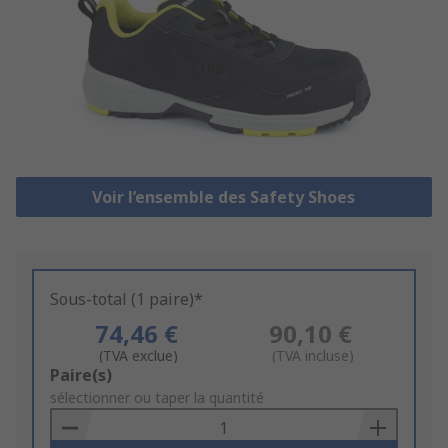
Voir l’ensemble des Safety Shoes
Sous-total (1 paire)*
74,46 €
90,10 €
(TVA exclue)
(TVA incluse)
Add
Paire(s)
to
sélectionner ou taper la quantité
Basket