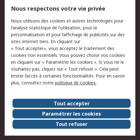
750.000 produits
2.500 marques
Nous respectons votre vie privée
Commander
Solutions d’achat
Nous utilisons des cookies et autres technologies pour
Retours
Support technique
l'analyse statistique de l'utilisation, pour la
Track & trace
personnalisation et pour l’affichage de publicités sur des
sites internet tiers. En cliquant sur
« Tout accepter», vous acceptez le traitement des
Legal
cookies non essentiels. Vous pouvez choisir vos cookies
Politique de cookies
Sécurité des e-mails
en cliquant sur « Paramétrer les cookies ». Si vous ne le
souhaitez pas, cliquez sur « Tout refuser ». Cela peut
Politique de protection
Conditions générales
limiter l’accès à certaines fonctionnalités. Pour en savoir
des données - Mise à
de vente
plus, consultez notre
politique de cookies.
jour
A propos de RS
Tout accepter
Le groupe RS Group
A propos de RS
Paramétrer les cookies
RS dans le monde
Travaillez chez RS
Tout refuser
ESG