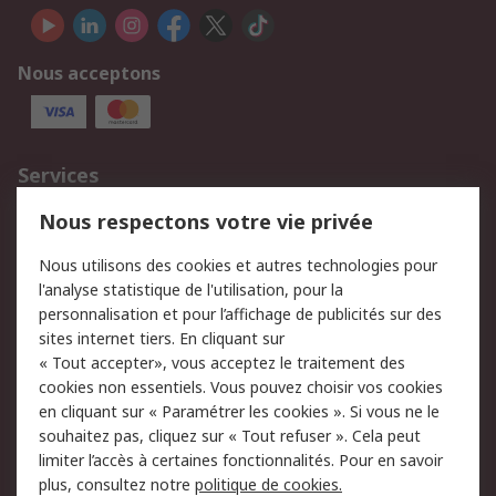
Nous acceptons
Services
750.000 produits
2.500 marques
Nous respectons votre vie privée
Commander
Solutions d’achat
Nous utilisons des cookies et autres technologies pour
Retours
Support technique
l'analyse statistique de l'utilisation, pour la
Track & trace
personnalisation et pour l’affichage de publicités sur des
sites internet tiers. En cliquant sur
« Tout accepter», vous acceptez le traitement des
Legal
cookies non essentiels. Vous pouvez choisir vos cookies
Politique de cookies
Sécurité des e-mails
en cliquant sur « Paramétrer les cookies ». Si vous ne le
souhaitez pas, cliquez sur « Tout refuser ». Cela peut
Politique de protection
Conditions générales
limiter l’accès à certaines fonctionnalités. Pour en savoir
des données - Mise à
de vente
plus, consultez notre
politique de cookies.
jour