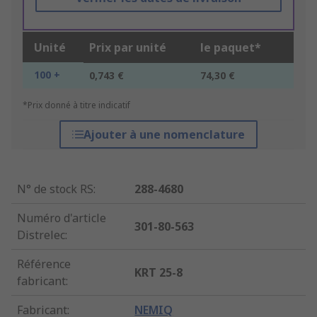
Unité
Prix par unité
le paquet*
100 +
0,743 €
74,30 €
*Prix donné à titre indicatif
Ajouter à une nomenclature
N° de stock RS
:
288-4680
Numéro d'article
301-80-563
Distrelec
:
Référence
KRT 25-8
fabricant
:
Fabricant
:
NEMIQ