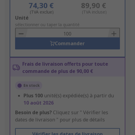
74,30 €
89,90 €
(TVA exclue)
(TVA incluse)
Add
Unité
to
sélectionner ou taper la quantité
Basket
Commander
Frais de livraison offerts pour toute
commande de plus de 90,00 €
En stock
Plus
100
unité(s) expédiée(s) à partir du
10 août 2026
Besoin de plus?
Cliquez sur " Vérifier les
dates de livraison " pour plus de détails
Vérifier les dates de livraison