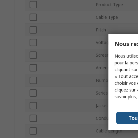
Product Type
Cable Type
Pitch
Voltage
Nous res
Screened/Unscreene
Nous utiliso
pour la pers
American Wire Gaug
cliquant sur
« Tout acce
Number of Conducto
choisir vos
cliquez sur 
Series
savoir plus
Jacket Material
Tou
Conductor Type
Cable Length