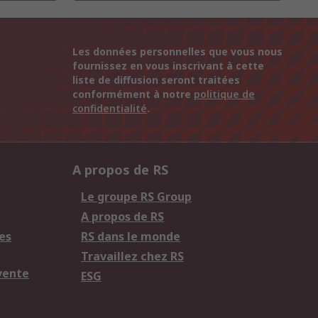
Les données personnelles que vous nous
fournissez en vous inscrivant à cette
liste de diffusion seront traitées
conformément à notre
politique de
confidentialité
.
A propos de RS
Le groupe RS Group
A propos de RS
es
RS dans le monde
Travaillez chez RS
vente
ESG