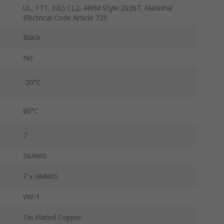
UL, FT1, (UL) CL2, AWM Style 20267, National
Electrical Code Article 725
Black
No
-20°C
80°C
7
36AWG
7 x 36AWG
VW-1
Tin Plated Copper