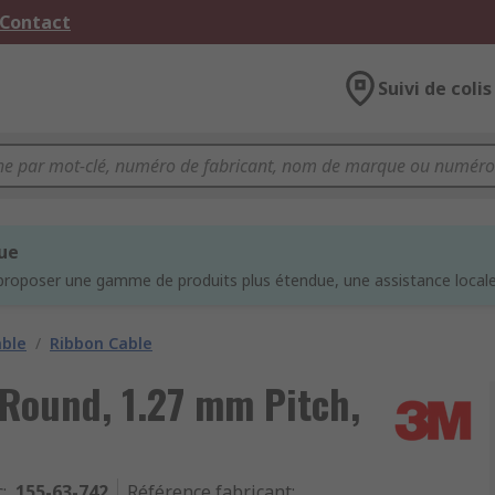
 Contact
Suivi de colis
que
proposer une gamme de produits plus étendue, une assistance locale 
able
/
Ribbon Cable
 Round, 1.27 mm Pitch,
c
:
155-63-742
Référence fabricant
: