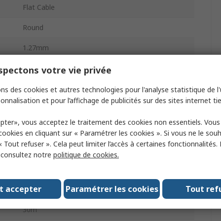
Flat Cable
Round
1.27mm
300V
pectons votre vie privée
d
Screened
ns des cookies et autres technologies pour l'analyse statistique de l'u
onnalisation et pour l’affichage de publicités sur des sites internet tie
e
28AWG
pter», vous acceptez le traitement des cookies non essentiels. Vou
rs
16
 cookies en cliquant sur « Paramétrer les cookies ». Si vous ne le sou
« Tout refuser ». Cela peut limiter l’accès à certaines fonctionnalités.
3659
, consultez notre
politique de cookies.
Polyvinyl Chloride
t accepter
Paramétrer les cookies
Tout ref
Round
30m