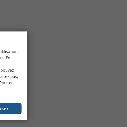
tilisation,
rs. En
s pouvez
haitez pas,
 Pour en
user