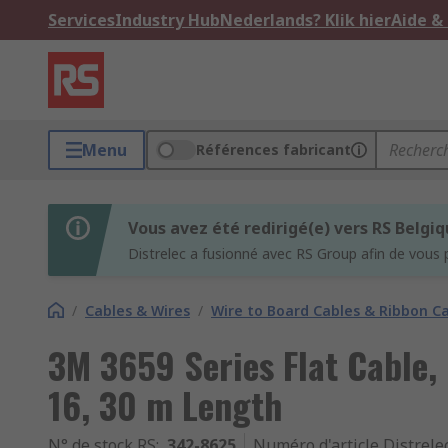
Services
Industry Hub
Nederlands? Klik hier
Aide &
Menu
Références fabricant
Vous avez été redirigé(e) vers RS Belgi
Distrelec a fusionné avec RS Group afin de vous 
/
Cables & Wires
/
Wire to Board Cables & Ribbon C
3M 3659 Series Flat Cable,
16, 30 m Length
N° de stock RS
:
342-8625
Numéro d'article Distrele