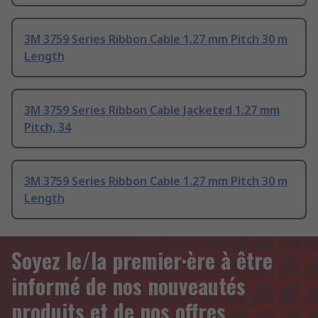
3M 3759 Series Ribbon Cable 1.27 mm Pitch 30 m
Length
3M 3759 Series Ribbon Cable Jacketed 1.27 mm
Pitch, 34
3M 3759 Series Ribbon Cable 1.27 mm Pitch 30 m
Length
Soyez le/la premier·ère à être
informé de nos nouveautés
produits et de nos offres