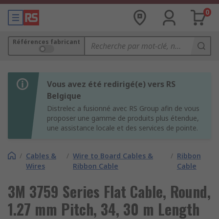
0
Références fabricant
Vous avez été redirigé(e) vers RS
Belgique
Distrelec a fusionné avec RS Group afin de vous
proposer une gamme de produits plus étendue,
une assistance locale et des services de pointe.
/
Cables &
/
Wire to Board Cables &
/
Ribbon
Wires
Ribbon Cable
Cable
3M 3759 Series Flat Cable, Round,
1.27 mm Pitch, 34, 30 m Length