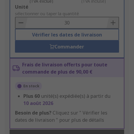
(TVA exclue)
(TVA incluse)
Add
Unité
to
sélectionner ou taper la quantité
Basket
Vérifier les dates de livraison
Commander
Frais de livraison offerts pour toute
commande de plus de 90,00 €
En stock
Plus
60
unité(s) expédiée(s) à partir du
10 août 2026
Besoin de plus?
Cliquez sur " Vérifier les
dates de livraison " pour plus de détails