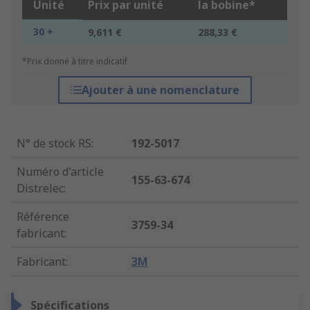
Unité
Prix par unité
la bobine*
30 +
9,611 €
288,33 €
*Prix donné à titre indicatif
Ajouter à une nomenclature
N° de stock RS
:
192-5017
Numéro d'article
155-63-674
Distrelec
:
Référence
3759-34
fabricant
:
Fabricant
:
3M
Spécifications