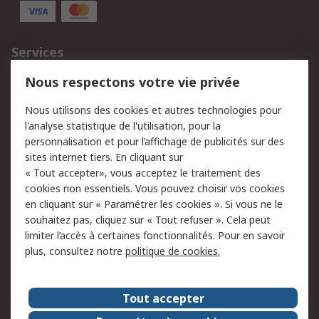
Services
750.000 produits
2.500 marques
Nous respectons votre vie privée
Commander
Solutions d’achat
Nous utilisons des cookies et autres technologies pour
Retours
Support technique
l'analyse statistique de l'utilisation, pour la
Track & trace
personnalisation et pour l’affichage de publicités sur des
sites internet tiers. En cliquant sur
« Tout accepter», vous acceptez le traitement des
Legal
cookies non essentiels. Vous pouvez choisir vos cookies
Politique de cookies
Sécurité des e-mails
en cliquant sur « Paramétrer les cookies ». Si vous ne le
souhaitez pas, cliquez sur « Tout refuser ». Cela peut
Politique de protection
Conditions générales
limiter l’accès à certaines fonctionnalités. Pour en savoir
des données - Mise à
de vente
plus, consultez notre
politique de cookies.
jour
A propos de RS
Tout accepter
Le groupe RS Group
A propos de RS