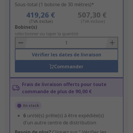
Sous-total (1 bobine de 30 mètres)*
419,26 €
507,30 €
(TVA exclue)
(TVA incluse)
Add
Bobine(s)
to
sélectionner ou taper la quantité
Basket
Vérifier les dates de livraison
Commander
Frais de livraison offerts pour toute
commande de plus de 90,00 €
En stock
6
unité(s) prête(s) à être expédiée(s)
d'un autre centre de distribution
Besoin de plus?
Cliquez sur " Vérifier les