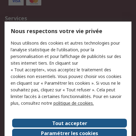
Services
750.000 produits
2.500 marques
Nous respectons votre vie privée
Commander
Solutions d’achat
Nous utilisons des cookies et autres technologies pour
Retours
Support technique
l'analyse statistique de l'utilisation, pour la
Track & trace
personnalisation et pour l’affichage de publicités sur des
sites internet tiers. En cliquant sur
« Tout accepter», vous acceptez le traitement des
Legal
cookies non essentiels. Vous pouvez choisir vos cookies
Politique de cookies
Sécurité des e-mails
en cliquant sur « Paramétrer les cookies ». Si vous ne le
souhaitez pas, cliquez sur « Tout refuser ». Cela peut
Politique de protection
Conditions générales
limiter l’accès à certaines fonctionnalités. Pour en savoir
des données - Mise à
de vente
plus, consultez notre
politique de cookies.
jour
A propos de RS
Tout accepter
Le groupe RS Group
A propos de RS
Paramétrer les cookies